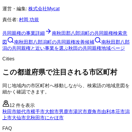
運営・編集:
株式会社Mycat
責任者:
村岡 功規
共同親権
の事業詳細
南秋田郡八郎潟町
の
共同親権
検索意
図
南秋田郡八郎潟町
の
共同親権
改善候補
南秋田郡八郎
潟の共同親権と近い事業を選ぶ
秋田
の
共同親権
地域ページ
Cities
この都道府県で注目される市区町村
同じ地域内の市区町村へ移動しながら、検索語の地域意図を
細かく確認できます。
12
件を表示
秋田市
能代市
横手市
大館市
男鹿市
湯沢市
鹿角市
由利本荘市
潟
上市
大仙市
北秋田市
にかほ市
FAQ