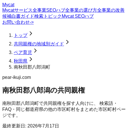
Mycat
Mycatサービス
全事業SEOハブ
全事業の選び方
全事業の改善
候補
白書
ガイド
検索トピック
Mycat SEOハブ
お問い合わせ
->
トップ
共同親権の地域別ガイド
ペア育児
秋田県
南秋田郡八郎潟町
pear-ikuji.com
南秋田郡八郎潟の共同親権
南秋田郡八郎潟町
で
共同親権
を探す人向けに、 検索語・
FAQ・同じ都道府県の他の市区町村をまとめた市区町村ペー
ジです。
最終更新日:
2026年7月17日