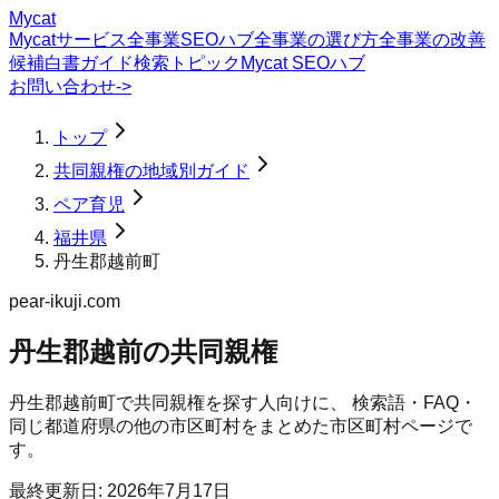
Mycat
Mycatサービス
全事業SEOハブ
全事業の選び方
全事業の改善
候補
白書
ガイド
検索トピック
Mycat SEOハブ
お問い合わせ
->
トップ
共同親権の地域別ガイド
ペア育児
福井県
丹生郡越前町
pear-ikuji.com
丹生郡越前の共同親権
丹生郡越前町
で
共同親権
を探す人向けに、 検索語・FAQ・
同じ都道府県の他の市区町村をまとめた市区町村ページで
す。
最終更新日:
2026年7月17日