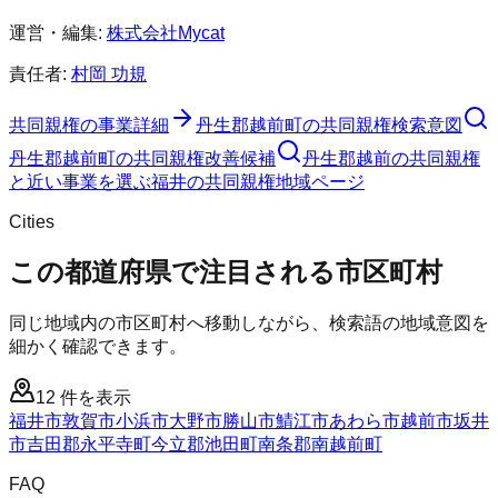
運営・編集:
株式会社Mycat
責任者:
村岡 功規
共同親権
の事業詳細
丹生郡越前町
の
共同親権
検索意図
丹生郡越前町
の
共同親権
改善候補
丹生郡越前の共同親権
と近い事業を選ぶ
福井
の
共同親権
地域ページ
Cities
この都道府県で注目される市区町村
同じ地域内の市区町村へ移動しながら、検索語の地域意図を
細かく確認できます。
12
件を表示
福井市
敦賀市
小浜市
大野市
勝山市
鯖江市
あわら市
越前市
坂井
市
吉田郡永平寺町
今立郡池田町
南条郡南越前町
FAQ