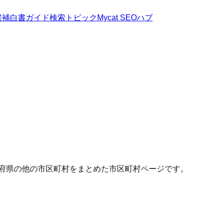
候補
白書
ガイド
検索トピック
Mycat SEOハブ
道府県の他の市区町村をまとめた市区町村ページです。