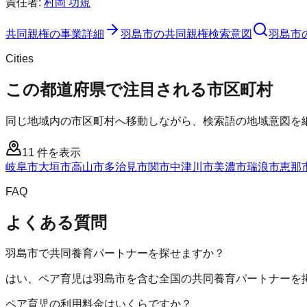
責任者:
村岡 功規
共同親権
の事業詳細
羽島市
の
共同親権
検索意図
羽島市
Cities
この都道府県で注目される市区町村
同じ地域内の市区町村へ移動しながら、検索語の地域意図を
11
件を表示
岐阜市
大垣市
高山市
多治見市
関市
中津川市
美濃市
瑞浪市
恵那
FAQ
よくある質問
羽島市で共同養育パートナーを探せますか？
はい、ペア育児は羽島市を含む全国の共同養育パートナーを
ペア育児の利用料金はいくらですか？