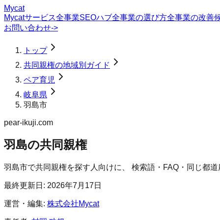
Mycat
Mycatサービス
全事業SEOハブ
全事業の選び方
全事業の改善
お問い合わせ
->
トップ
共同親権の地域別ガイド
ペア育児
岐阜県
羽島市
pear-ikuji.com
羽島の共同親権
羽島市
で
共同親権
を探す人向けに、 検索語・FAQ・同じ都
最終更新日:
2026年7月17日
運営・編集:
株式会社Mycat