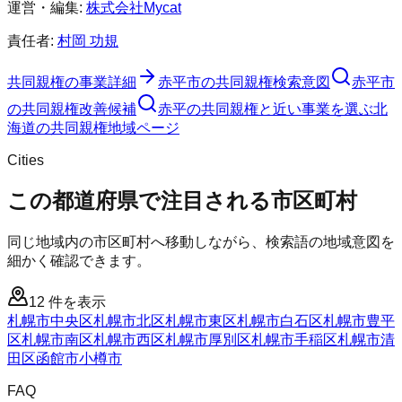
運営・編集:
株式会社Mycat
責任者:
村岡 功規
共同親権
の事業詳細
赤平市
の
共同親権
検索意図
赤平市
の
共同親権
改善候補
赤平の共同親権と近い事業を選ぶ
北
海道
の
共同親権
地域ページ
Cities
この都道府県で注目される市区町村
同じ地域内の市区町村へ移動しながら、検索語の地域意図を
細かく確認できます。
12
件を表示
札幌市中央区
札幌市北区
札幌市東区
札幌市白石区
札幌市豊平
区
札幌市南区
札幌市西区
札幌市厚別区
札幌市手稲区
札幌市清
田区
函館市
小樽市
FAQ