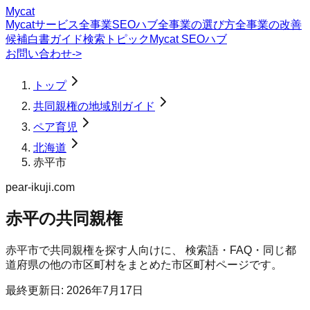
Mycat
Mycatサービス
全事業SEOハブ
全事業の選び方
全事業の改善
候補
白書
ガイド
検索トピック
Mycat SEOハブ
お問い合わせ
->
トップ
共同親権の地域別ガイド
ペア育児
北海道
赤平市
pear-ikuji.com
赤平の共同親権
赤平市
で
共同親権
を探す人向けに、 検索語・FAQ・同じ都
道府県の他の市区町村をまとめた市区町村ページです。
最終更新日:
2026年7月17日