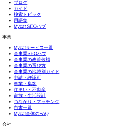
ブログ
ガイド
検索トピック
用語集
Mycat SEOハブ
事業
Mycatサービス一覧
全事業SEOハブ
全事業の改善候補
全事業の選び方
全事業の地域別ガイド
申請・許認可
事業・集客
住まい・不動産
家族・生活設計
つながり・マッチング
白書一覧
Mycat全体のFAQ
会社