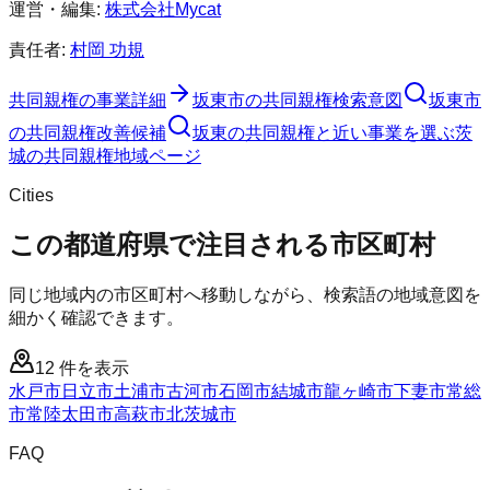
運営・編集:
株式会社Mycat
責任者:
村岡 功規
共同親権
の事業詳細
坂東市
の
共同親権
検索意図
坂東市
の
共同親権
改善候補
坂東の共同親権と近い事業を選ぶ
茨
城
の
共同親権
地域ページ
Cities
この都道府県で注目される市区町村
同じ地域内の市区町村へ移動しながら、検索語の地域意図を
細かく確認できます。
12
件を表示
水戸市
日立市
土浦市
古河市
石岡市
結城市
龍ヶ崎市
下妻市
常総
市
常陸太田市
高萩市
北茨城市
FAQ