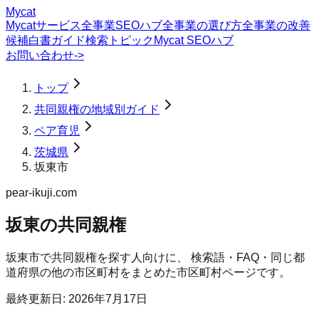
Mycat
Mycatサービス
全事業SEOハブ
全事業の選び方
全事業の改善
候補
白書
ガイド
検索トピック
Mycat SEOハブ
お問い合わせ
->
トップ
共同親権の地域別ガイド
ペア育児
茨城県
坂東市
pear-ikuji.com
坂東の共同親権
坂東市
で
共同親権
を探す人向けに、 検索語・FAQ・同じ都
道府県の他の市区町村をまとめた市区町村ページです。
最終更新日:
2026年7月17日