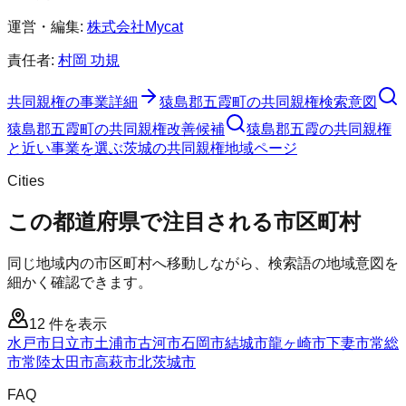
運営・編集:
株式会社Mycat
責任者:
村岡 功規
共同親権
の事業詳細
猿島郡五霞町
の
共同親権
検索意図
猿島郡五霞町
の
共同親権
改善候補
猿島郡五霞の共同親権
と近い事業を選ぶ
茨城
の
共同親権
地域ページ
Cities
この都道府県で注目される市区町村
同じ地域内の市区町村へ移動しながら、検索語の地域意図を
細かく確認できます。
12
件を表示
水戸市
日立市
土浦市
古河市
石岡市
結城市
龍ヶ崎市
下妻市
常総
市
常陸太田市
高萩市
北茨城市
FAQ