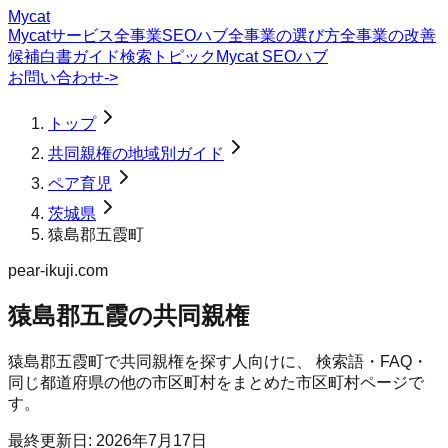
Mycat
Mycatサービス
全事業SEOハブ
全事業の選び方
全事業の改善
候補
白書
ガイド
検索トピック
Mycat SEOハブ
お問い合わせ
->
トップ
共同親権の地域別ガイド
ペア育児
茨城県
猿島郡五霞町
pear-ikuji.com
猿島郡五霞の共同親権
猿島郡五霞町
で
共同親権
を探す人向けに、 検索語・FAQ・
同じ都道府県の他の市区町村をまとめた市区町村ページで
す。
最終更新日:
2026年7月17日