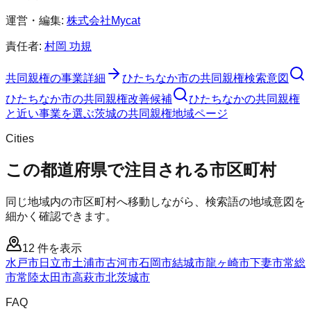
運営・編集:
株式会社Mycat
責任者:
村岡 功規
共同親権
の事業詳細
ひたちなか市
の
共同親権
検索意図
ひたちなか市
の
共同親権
改善候補
ひたちなかの共同親権
と近い事業を選ぶ
茨城
の
共同親権
地域ページ
Cities
この都道府県で注目される市区町村
同じ地域内の市区町村へ移動しながら、検索語の地域意図を
細かく確認できます。
12
件を表示
水戸市
日立市
土浦市
古河市
石岡市
結城市
龍ヶ崎市
下妻市
常総
市
常陸太田市
高萩市
北茨城市
FAQ