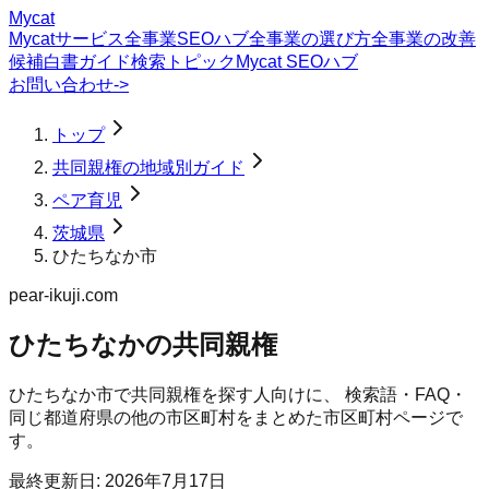
Mycat
Mycatサービス
全事業SEOハブ
全事業の選び方
全事業の改善
候補
白書
ガイド
検索トピック
Mycat SEOハブ
お問い合わせ
->
トップ
共同親権の地域別ガイド
ペア育児
茨城県
ひたちなか市
pear-ikuji.com
ひたちなかの共同親権
ひたちなか市
で
共同親権
を探す人向けに、 検索語・FAQ・
同じ都道府県の他の市区町村をまとめた市区町村ページで
す。
最終更新日:
2026年7月17日