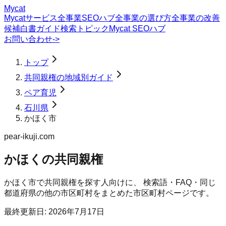
Mycat
Mycatサービス
全事業SEOハブ
全事業の選び方
全事業の改善
候補
白書
ガイド
検索トピック
Mycat SEOハブ
お問い合わせ
->
トップ
共同親権の地域別ガイド
ペア育児
石川県
かほく市
pear-ikuji.com
かほくの共同親権
かほく市
で
共同親権
を探す人向けに、 検索語・FAQ・同じ
都道府県の他の市区町村をまとめた市区町村ページです。
最終更新日:
2026年7月17日