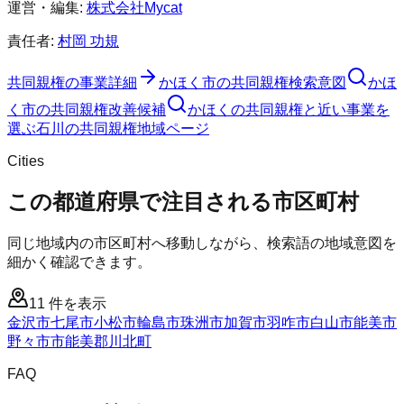
運営・編集:
株式会社Mycat
責任者:
村岡 功規
共同親権
の事業詳細
かほく市
の
共同親権
検索意図
かほ
く市
の
共同親権
改善候補
かほくの共同親権と近い事業を
選ぶ
石川
の
共同親権
地域ページ
Cities
この都道府県で注目される市区町村
同じ地域内の市区町村へ移動しながら、検索語の地域意図を
細かく確認できます。
11
件を表示
金沢市
七尾市
小松市
輪島市
珠洲市
加賀市
羽咋市
白山市
能美市
野々市市
能美郡川北町
FAQ