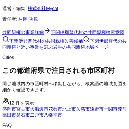
運営・編集:
株式会社Mycat
責任者:
村岡 功規
共同親権
の事業詳細
下閉伊郡普代村
の
共同親権
検索意図
下閉伊郡普代村
の
共同親権
改善候補
下閉伊郡普代の共
同親権と近い事業を選ぶ
岩手
の
共同親権
地域ページ
Cities
この都道府県で注目される市区町村
同じ地域内の市区町村へ移動しながら、検索語の地域意図を
細かく確認できます。
12
件を表示
盛岡市
宮古市
大船渡市
花巻市
北上市
久慈市
遠野市
一関市
陸前
高田市
釜石市
二戸市
八幡平市
FAQ