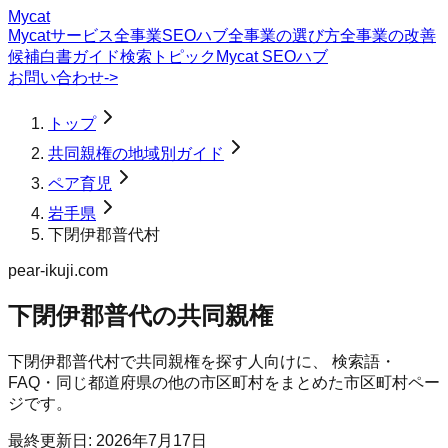
Mycat
Mycatサービス
全事業SEOハブ
全事業の選び方
全事業の改善
候補
白書
ガイド
検索トピック
Mycat SEOハブ
お問い合わせ
->
トップ
共同親権の地域別ガイド
ペア育児
岩手県
下閉伊郡普代村
pear-ikuji.com
下閉伊郡普代の共同親権
下閉伊郡普代村
で
共同親権
を探す人向けに、 検索語・
FAQ・同じ都道府県の他の市区町村をまとめた市区町村ペー
ジです。
最終更新日:
2026年7月17日