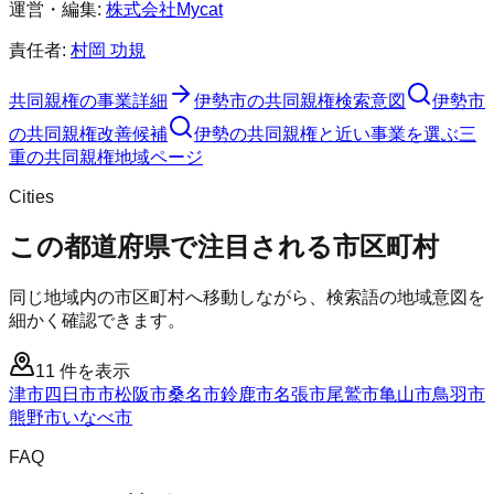
運営・編集:
株式会社Mycat
責任者:
村岡 功規
共同親権
の事業詳細
伊勢市
の
共同親権
検索意図
伊勢市
の
共同親権
改善候補
伊勢の共同親権と近い事業を選ぶ
三
重
の
共同親権
地域ページ
Cities
この都道府県で注目される市区町村
同じ地域内の市区町村へ移動しながら、検索語の地域意図を
細かく確認できます。
11
件を表示
津市
四日市市
松阪市
桑名市
鈴鹿市
名張市
尾鷲市
亀山市
鳥羽市
熊野市
いなべ市
FAQ