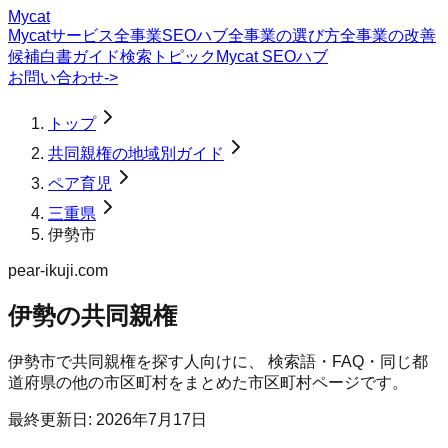
Mycat
Mycatサービス
全事業SEOハブ
全事業の選び方
全事業の改善
候補
白書
ガイド
検索トピック
Mycat SEOハブ
お問い合わせ
->
トップ
共同親権の地域別ガイド
ペア育児
三重県
伊勢市
pear-ikuji.com
伊勢の共同親権
伊勢市
で
共同親権
を探す人向けに、 検索語・FAQ・同じ都
道府県の他の市区町村をまとめた市区町村ページです。
最終更新日:
2026年7月17日