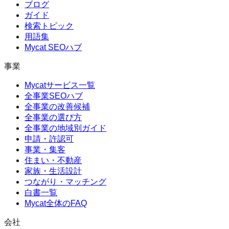
ブログ
ガイド
検索トピック
用語集
Mycat SEOハブ
事業
Mycatサービス一覧
全事業SEOハブ
全事業の改善候補
全事業の選び方
全事業の地域別ガイド
申請・許認可
事業・集客
住まい・不動産
家族・生活設計
つながり・マッチング
白書一覧
Mycat全体のFAQ
会社