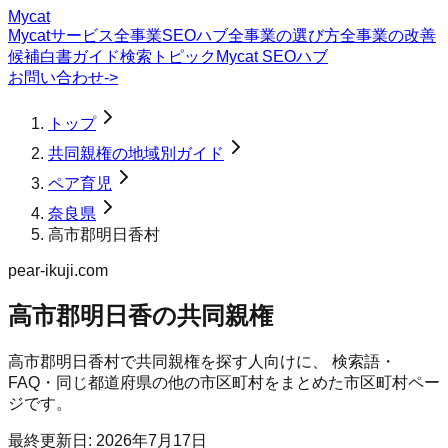
Mycat
Mycatサービス
全事業SEOハブ
全事業の選び方
全事業の改善
候補
白書
ガイド
検索トピック
Mycat SEOハブ
お問い合わせ
->
トップ
共同親権の地域別ガイド
ペア育児
奈良県
高市郡明日香村
pear-ikuji.com
高市郡明日香の共同親権
高市郡明日香村
で
共同親権
を探す人向けに、 検索語・
FAQ・同じ都道府県の他の市区町村をまとめた市区町村ペー
ジです。
最終更新日:
2026年7月17日