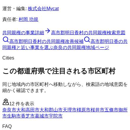
運営・編集:
株式会社Mycat
責任者:
村岡 功規
共同親権
の事業詳細
高市郡明日香村
の
共同親権
検索意図
高市郡明日香村
の
共同親権
改善候補
高市郡明日香の共
同親権と近い事業を選ぶ
奈良
の
共同親権
地域ページ
Cities
この都道府県で注目される市区町村
同じ地域内の市区町村へ移動しながら、検索語の地域意図を
細かく確認できます。
12
件を表示
奈良市
大和高田市
大和郡山市
天理市
橿原市
桜井市
五條市
御所
市
生駒市
香芝市
葛城市
宇陀市
FAQ