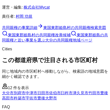
運営・編集:
株式会社Mycat
責任者:
村岡 功規
共同親権
の事業詳細
東国東郡姫島村
の
共同親権
検索意図
東国東郡姫島村
の
共同親権
改善候補
東国東郡姫島の共
同親権と近い事業を選ぶ
大分
の
共同親権
地域ページ
Cities
この都道府県で注目される市区町村
同じ地域内の市区町村へ移動しながら、検索語の地域意図を
細かく確認できます。
12
件を表示
大分市
別府市
中津市
日田市
佐伯市
臼杵市
津久見市
竹田市
豊後
高田市
杵築市
宇佐市
豊後大野市
FAQ