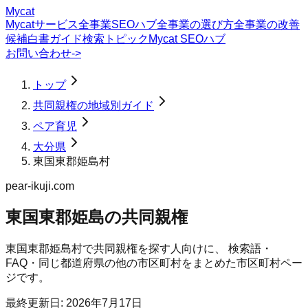
Mycat
Mycatサービス
全事業SEOハブ
全事業の選び方
全事業の改善
候補
白書
ガイド
検索トピック
Mycat SEOハブ
お問い合わせ
->
トップ
共同親権の地域別ガイド
ペア育児
大分県
東国東郡姫島村
pear-ikuji.com
東国東郡姫島の共同親権
東国東郡姫島村
で
共同親権
を探す人向けに、 検索語・
FAQ・同じ都道府県の他の市区町村をまとめた市区町村ペー
ジです。
最終更新日:
2026年7月17日