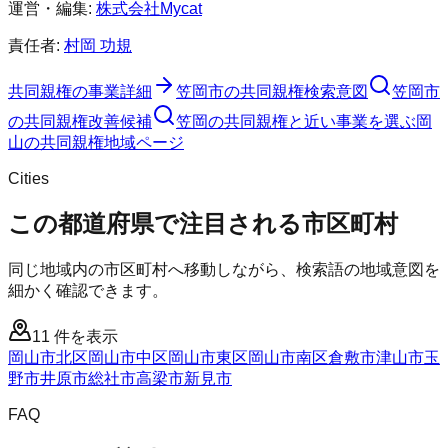
運営・編集:
株式会社Mycat
責任者:
村岡 功規
共同親権
の事業詳細
笠岡市
の
共同親権
検索意図
笠岡市
の
共同親権
改善候補
笠岡の共同親権と近い事業を選ぶ
岡
山
の
共同親権
地域ページ
Cities
この都道府県で注目される市区町村
同じ地域内の市区町村へ移動しながら、検索語の地域意図を
細かく確認できます。
11
件を表示
岡山市北区
岡山市中区
岡山市東区
岡山市南区
倉敷市
津山市
玉
野市
井原市
総社市
高梁市
新見市
FAQ