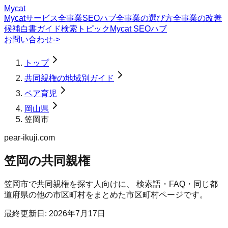
Mycat
Mycatサービス
全事業SEOハブ
全事業の選び方
全事業の改善
候補
白書
ガイド
検索トピック
Mycat SEOハブ
お問い合わせ
->
トップ
共同親権の地域別ガイド
ペア育児
岡山県
笠岡市
pear-ikuji.com
笠岡の共同親権
笠岡市
で
共同親権
を探す人向けに、 検索語・FAQ・同じ都
道府県の他の市区町村をまとめた市区町村ページです。
最終更新日:
2026年7月17日