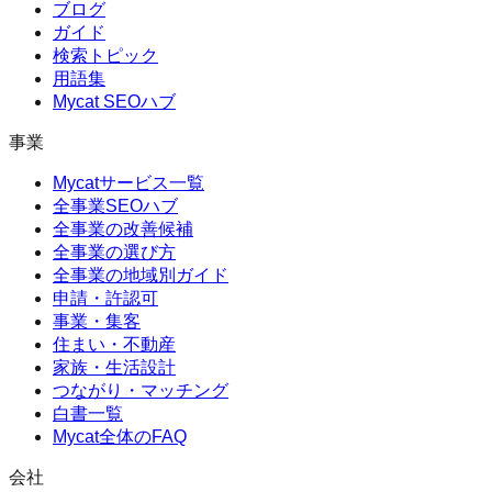
ブログ
ガイド
検索トピック
用語集
Mycat SEOハブ
事業
Mycatサービス一覧
全事業SEOハブ
全事業の改善候補
全事業の選び方
全事業の地域別ガイド
申請・許認可
事業・集客
住まい・不動産
家族・生活設計
つながり・マッチング
白書一覧
Mycat全体のFAQ
会社