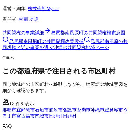
運営・編集:
株式会社Mycat
責任者:
村岡 功規
共同親権
の事業詳細
島尻郡南風原町
の
共同親権
検索意図
島尻郡南風原町
の
共同親権
改善候補
島尻郡南風原の共
同親権と近い事業を選ぶ
沖縄
の
共同親権
地域ページ
Cities
この都道府県で注目される市区町村
同じ地域内の市区町村へ移動しながら、検索語の地域意図を
細かく確認できます。
12
件を表示
那覇市
宜野湾市
石垣市
浦添市
名護市
糸満市
沖縄市
豊見城市
う
るま市
宮古島市
南城市
国頭郡国頭村
FAQ