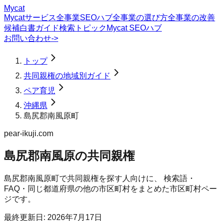
Mycat
Mycatサービス
全事業SEOハブ
全事業の選び方
全事業の改善
候補
白書
ガイド
検索トピック
Mycat SEOハブ
お問い合わせ
->
トップ
共同親権の地域別ガイド
ペア育児
沖縄県
島尻郡南風原町
pear-ikuji.com
島尻郡南風原の共同親権
島尻郡南風原町
で
共同親権
を探す人向けに、 検索語・
FAQ・同じ都道府県の他の市区町村をまとめた市区町村ペー
ジです。
最終更新日:
2026年7月17日