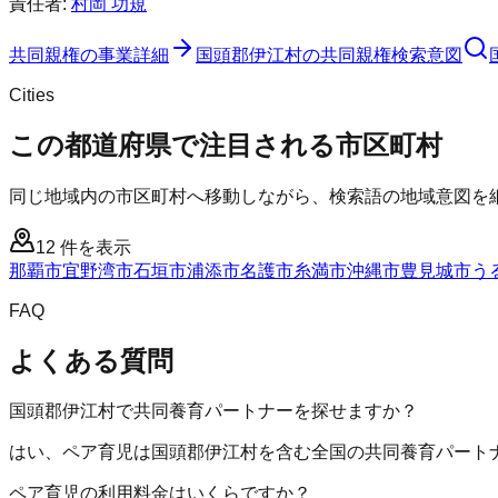
責任者:
村岡 功規
共同親権
の事業詳細
国頭郡伊江村
の
共同親権
検索意図
Cities
この都道府県で注目される市区町村
同じ地域内の市区町村へ移動しながら、検索語の地域意図を
12
件を表示
那覇市
宜野湾市
石垣市
浦添市
名護市
糸満市
沖縄市
豊見城市
う
FAQ
よくある質問
国頭郡伊江村で共同養育パートナーを探せますか？
はい、ペア育児は国頭郡伊江村を含む全国の共同養育パート
ペア育児の利用料金はいくらですか？