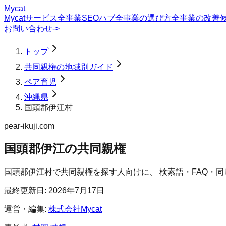
Mycat
Mycatサービス
全事業SEOハブ
全事業の選び方
全事業の改善
お問い合わせ
->
トップ
共同親権の地域別ガイド
ペア育児
沖縄県
国頭郡伊江村
pear-ikuji.com
国頭郡伊江の共同親権
国頭郡伊江村
で
共同親権
を探す人向けに、 検索語・FAQ・
最終更新日:
2026年7月17日
運営・編集:
株式会社Mycat