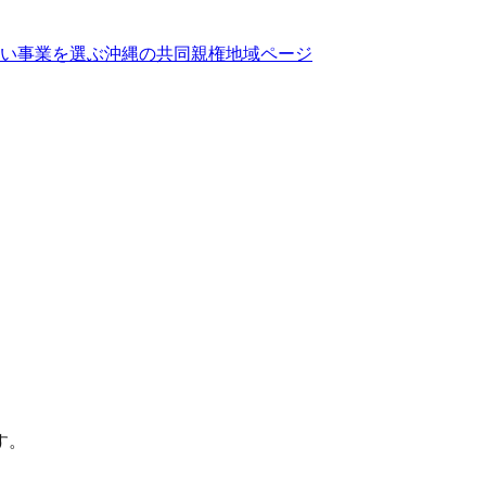
い事業を選ぶ
沖縄
の
共同親権
地域ページ
す。