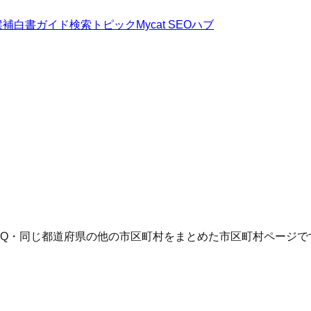
候補
白書
ガイド
検索トピック
Mycat SEOハブ
AQ・同じ都道府県の他の市区町村をまとめた市区町村ページで