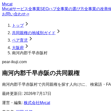
Mycat
Mycatサービス
全事業SEOハブ
全事業の選び方
全事業の改善
お問い合わせ
->
トップ
共同親権の地域別ガイド
ペア育児
大阪府
南河内郡千早赤阪村
pear-ikuji.com
南河内郡千早赤阪の共同親権
南河内郡千早赤阪村
で
共同親権
を探す人向けに、 検索語・F
最終更新日:
2026年7月17日
運営・編集:
株式会社Mycat