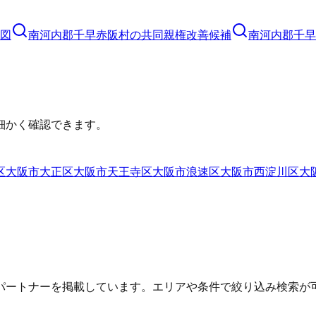
図
南河内郡千早赤阪村
の
共同親権
改善候補
南河内郡千早
細かく確認できます。
区
大阪市大正区
大阪市天王寺区
大阪市浪速区
大阪市西淀川区
大
パートナーを掲載しています。エリアや条件で絞り込み検索が