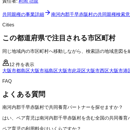
責任者:
村岡 功規
共同親権
の事業詳細
南河内郡千早赤阪村
の
共同親権
検索意
Cities
この都道府県で注目される市区町村
同じ地域内の市区町村へ移動しながら、検索語の地域意図を
12
件を表示
大阪市都島区
大阪市福島区
大阪市此花区
大阪市西区
大阪市港
FAQ
よくある質問
南河内郡千早赤阪村で共同養育パートナーを探せますか？
はい、ペア育児は南河内郡千早赤阪村を含む全国の共同養育
ペア育児の利用料金はいくらですか？