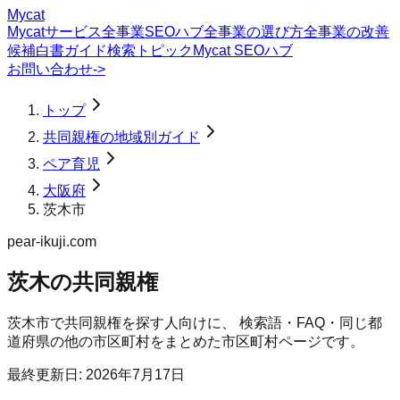
Mycat
Mycatサービス
全事業SEOハブ
全事業の選び方
全事業の改善
候補
白書
ガイド
検索トピック
Mycat SEOハブ
お問い合わせ
->
トップ
共同親権の地域別ガイド
ペア育児
大阪府
茨木市
pear-ikuji.com
茨木の共同親権
茨木市
で
共同親権
を探す人向けに、 検索語・FAQ・同じ都
道府県の他の市区町村をまとめた市区町村ページです。
最終更新日:
2026年7月17日