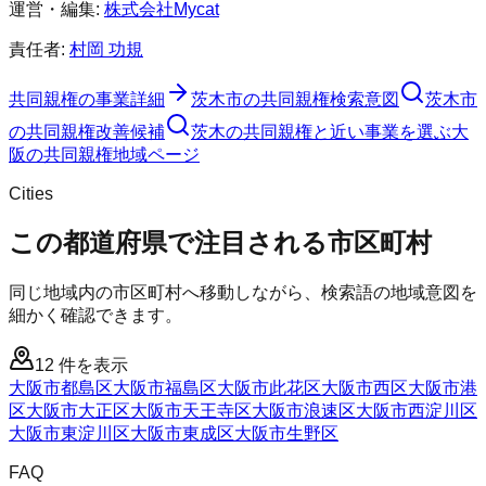
運営・編集:
株式会社Mycat
責任者:
村岡 功規
共同親権
の事業詳細
茨木市
の
共同親権
検索意図
茨木市
の
共同親権
改善候補
茨木の共同親権と近い事業を選ぶ
大
阪
の
共同親権
地域ページ
Cities
この都道府県で注目される市区町村
同じ地域内の市区町村へ移動しながら、検索語の地域意図を
細かく確認できます。
12
件を表示
大阪市都島区
大阪市福島区
大阪市此花区
大阪市西区
大阪市港
区
大阪市大正区
大阪市天王寺区
大阪市浪速区
大阪市西淀川区
大阪市東淀川区
大阪市東成区
大阪市生野区
FAQ