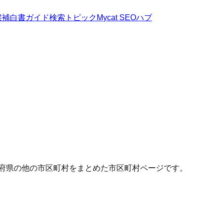
候補
白書
ガイド
検索トピック
Mycat SEOハブ
道府県の他の市区町村をまとめた市区町村ページです。