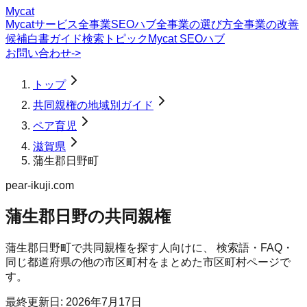
Mycat
Mycatサービス
全事業SEOハブ
全事業の選び方
全事業の改善
候補
白書
ガイド
検索トピック
Mycat SEOハブ
お問い合わせ
->
トップ
共同親権の地域別ガイド
ペア育児
滋賀県
蒲生郡日野町
pear-ikuji.com
蒲生郡日野の共同親権
蒲生郡日野町
で
共同親権
を探す人向けに、 検索語・FAQ・
同じ都道府県の他の市区町村をまとめた市区町村ページで
す。
最終更新日:
2026年7月17日