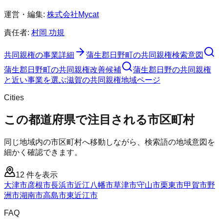
運営・編集:
株式会社Mycat
責任者:
村岡 功規
共同親権
の事業詳細
蒲生郡日野町
の
共同親権
検索意図
蒲生郡日野町
の
共同親権
改善候補
蒲生郡日野の共同親権
と近い事業を選ぶ
滋賀
の
共同親権
地域ページ
Cities
この都道府県で注目される市区町村
同じ地域内の市区町村へ移動しながら、検索語の地域意図を
細かく確認できます。
12
件を表示
大津市
彦根市
長浜市
近江八幡市
草津市
守山市
栗東市
甲賀市
野
洲市
湖南市
高島市
東近江市
FAQ