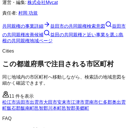
運営・編集:
株式会社Mycat
責任者:
村岡 功規
共同親権
の事業詳細
益田市
の
共同親権
検索意図
益田市
の
共同親権
改善候補
益田の共同親権と近い事業を選ぶ
島
根
の
共同親権
地域ページ
Cities
この都道府県で注目される市区町村
同じ地域内の市区町村へ移動しながら、検索語の地域意図を
細かく確認できます。
11
件を表示
松江市
浜田市
出雲市
大田市
安来市
江津市
雲南市
仁多郡奥出雲
町
飯石郡飯南町
邑智郡川本町
邑智郡美郷町
FAQ