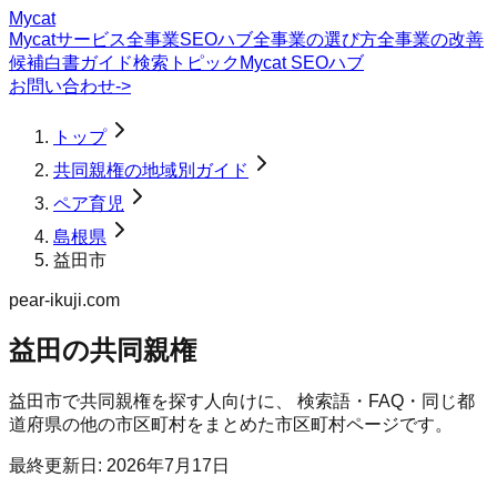
Mycat
Mycatサービス
全事業SEOハブ
全事業の選び方
全事業の改善
候補
白書
ガイド
検索トピック
Mycat SEOハブ
お問い合わせ
->
トップ
共同親権の地域別ガイド
ペア育児
島根県
益田市
pear-ikuji.com
益田の共同親権
益田市
で
共同親権
を探す人向けに、 検索語・FAQ・同じ都
道府県の他の市区町村をまとめた市区町村ページです。
最終更新日:
2026年7月17日