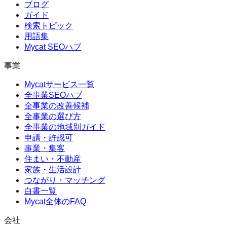
ブログ
ガイド
検索トピック
用語集
Mycat SEOハブ
事業
Mycatサービス一覧
全事業SEOハブ
全事業の改善候補
全事業の選び方
全事業の地域別ガイド
申請・許認可
事業・集客
住まい・不動産
家族・生活設計
つながり・マッチング
白書一覧
Mycat全体のFAQ
会社