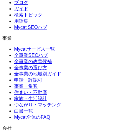
ブログ
ガイド
検索トピック
用語集
Mycat SEOハブ
事業
Mycatサービス一覧
全事業SEOハブ
全事業の改善候補
全事業の選び方
全事業の地域別ガイド
申請・許認可
事業・集客
住まい・不動産
家族・生活設計
つながり・マッチング
白書一覧
Mycat全体のFAQ
会社