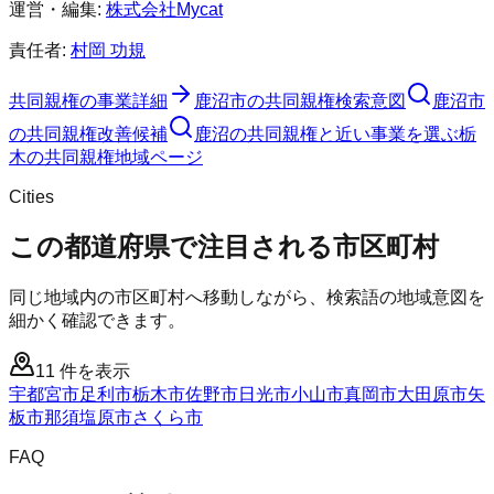
運営・編集:
株式会社Mycat
責任者:
村岡 功規
共同親権
の事業詳細
鹿沼市
の
共同親権
検索意図
鹿沼市
の
共同親権
改善候補
鹿沼の共同親権と近い事業を選ぶ
栃
木
の
共同親権
地域ページ
Cities
この都道府県で注目される市区町村
同じ地域内の市区町村へ移動しながら、検索語の地域意図を
細かく確認できます。
11
件を表示
宇都宮市
足利市
栃木市
佐野市
日光市
小山市
真岡市
大田原市
矢
板市
那須塩原市
さくら市
FAQ