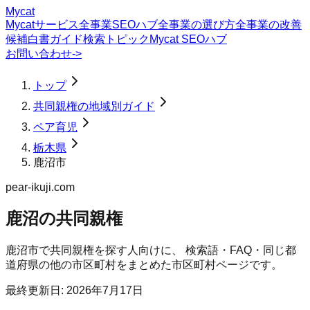
Mycat
Mycatサービス
全事業SEOハブ
全事業の選び方
全事業の改善
候補
白書
ガイド
検索トピック
Mycat SEOハブ
お問い合わせ
->
トップ
共同親権の地域別ガイド
ペア育児
栃木県
鹿沼市
pear-ikuji.com
鹿沼の共同親権
鹿沼市
で
共同親権
を探す人向けに、 検索語・FAQ・同じ都
道府県の他の市区町村をまとめた市区町村ページです。
最終更新日:
2026年7月17日