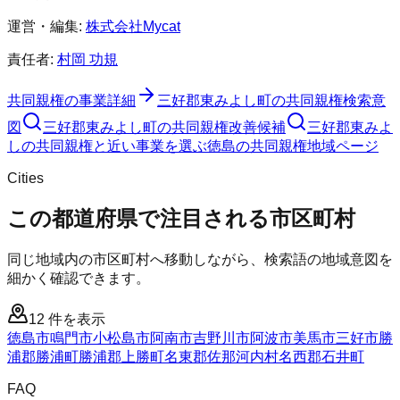
運営・編集:
株式会社Mycat
責任者:
村岡 功規
共同親権
の事業詳細
三好郡東みよし町
の
共同親権
検索意
図
三好郡東みよし町
の
共同親権
改善候補
三好郡東みよ
しの共同親権と近い事業を選ぶ
徳島
の
共同親権
地域ページ
Cities
この都道府県で注目される市区町村
同じ地域内の市区町村へ移動しながら、検索語の地域意図を
細かく確認できます。
12
件を表示
徳島市
鳴門市
小松島市
阿南市
吉野川市
阿波市
美馬市
三好市
勝
浦郡勝浦町
勝浦郡上勝町
名東郡佐那河内村
名西郡石井町
FAQ