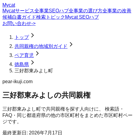
Mycat
Mycatサービス
全事業SEOハブ
全事業の選び方
全事業の改善
候補
白書
ガイド
検索トピック
Mycat SEOハブ
お問い合わせ
->
トップ
共同親権の地域別ガイド
ペア育児
徳島県
三好郡東みよし町
pear-ikuji.com
三好郡東みよしの共同親権
三好郡東みよし町
で
共同親権
を探す人向けに、 検索語・
FAQ・同じ都道府県の他の市区町村をまとめた市区町村ペー
ジです。
最終更新日:
2026年7月17日