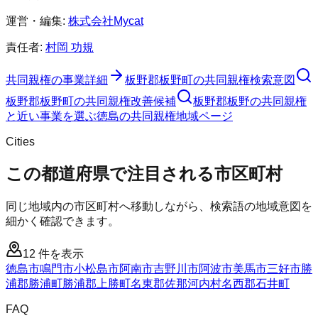
運営・編集:
株式会社Mycat
責任者:
村岡 功規
共同親権
の事業詳細
板野郡板野町
の
共同親権
検索意図
板野郡板野町
の
共同親権
改善候補
板野郡板野の共同親権
と近い事業を選ぶ
徳島
の
共同親権
地域ページ
Cities
この都道府県で注目される市区町村
同じ地域内の市区町村へ移動しながら、検索語の地域意図を
細かく確認できます。
12
件を表示
徳島市
鳴門市
小松島市
阿南市
吉野川市
阿波市
美馬市
三好市
勝
浦郡勝浦町
勝浦郡上勝町
名東郡佐那河内村
名西郡石井町
FAQ