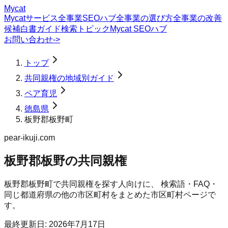
Mycat
Mycatサービス
全事業SEOハブ
全事業の選び方
全事業の改善
候補
白書
ガイド
検索トピック
Mycat SEOハブ
お問い合わせ
->
トップ
共同親権の地域別ガイド
ペア育児
徳島県
板野郡板野町
pear-ikuji.com
板野郡板野の共同親権
板野郡板野町
で
共同親権
を探す人向けに、 検索語・FAQ・
同じ都道府県の他の市区町村をまとめた市区町村ページで
す。
最終更新日:
2026年7月17日