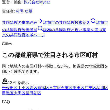
運営・編集:
株式会社Mycat
責任者:
村岡 功規
共同親権
の事業詳細
調布市
の
共同親権
検索意図
調布市
の
共同親権
改善候補
調布の共同親権と近い事業を選ぶ
東
京
の
共同親権
地域ページ
Cities
この都道府県で注目される市区町村
同じ地域内の市区町村へ移動しながら、検索語の地域意図を
細かく確認できます。
12
件を表示
千代田区
中央区
港区
新宿区
文京区
台東区
墨田区
江東区
品川区
目黒区
大田区
世田谷区
FAQ