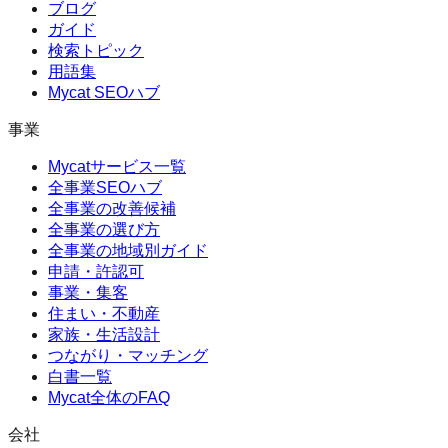
ブログ
ガイド
検索トピック
用語集
Mycat SEOハブ
事業
Mycatサービス一覧
全事業SEOハブ
全事業の改善候補
全事業の選び方
全事業の地域別ガイド
申請・許認可
事業・集客
住まい・不動産
家族・生活設計
つながり・マッチング
白書一覧
Mycat全体のFAQ
会社