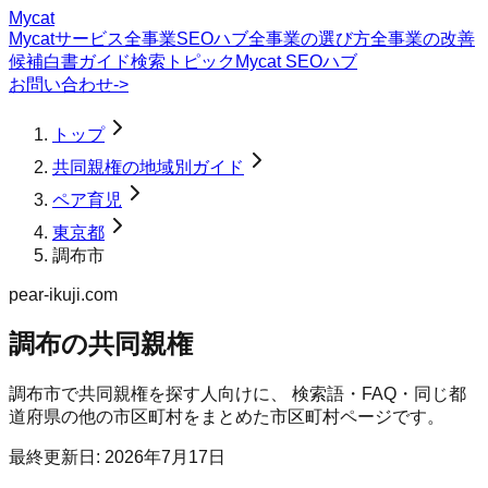
Mycat
Mycatサービス
全事業SEOハブ
全事業の選び方
全事業の改善
候補
白書
ガイド
検索トピック
Mycat SEOハブ
お問い合わせ
->
トップ
共同親権の地域別ガイド
ペア育児
東京都
調布市
pear-ikuji.com
調布の共同親権
調布市
で
共同親権
を探す人向けに、 検索語・FAQ・同じ都
道府県の他の市区町村をまとめた市区町村ページです。
最終更新日:
2026年7月17日