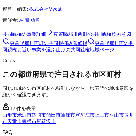
運営・編集:
株式会社Mycat
責任者:
村岡 功規
共同親権
の事業詳細
東置賜郡川西町
の
共同親権
検索意図
東置賜郡川西町
の
共同親権
改善候補
東置賜郡川西の共
同親権と近い事業を選ぶ
山形
の
共同親権
地域ページ
Cities
この都道府県で注目される市区町村
同じ地域内の市区町村へ移動しながら、検索語の地域意図を
細かく確認できます。
12
件を表示
山形市
米沢市
鶴岡市
酒田市
新庄市
寒河江市
上山市
村山市
長井
市
天童市
東根市
尾花沢市
FAQ