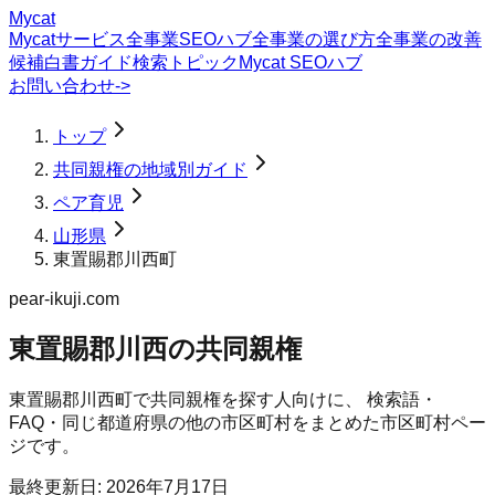
Mycat
Mycatサービス
全事業SEOハブ
全事業の選び方
全事業の改善
候補
白書
ガイド
検索トピック
Mycat SEOハブ
お問い合わせ
->
トップ
共同親権の地域別ガイド
ペア育児
山形県
東置賜郡川西町
pear-ikuji.com
東置賜郡川西の共同親権
東置賜郡川西町
で
共同親権
を探す人向けに、 検索語・
FAQ・同じ都道府県の他の市区町村をまとめた市区町村ペー
ジです。
最終更新日:
2026年7月17日