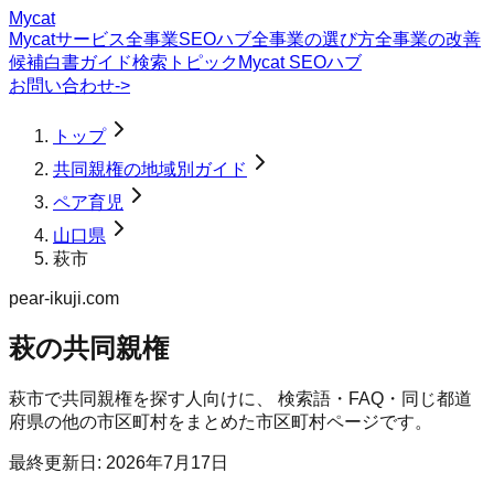
Mycat
Mycatサービス
全事業SEOハブ
全事業の選び方
全事業の改善
候補
白書
ガイド
検索トピック
Mycat SEOハブ
お問い合わせ
->
トップ
共同親権の地域別ガイド
ペア育児
山口県
萩市
pear-ikuji.com
萩の共同親権
萩市
で
共同親権
を探す人向けに、 検索語・FAQ・同じ都道
府県の他の市区町村をまとめた市区町村ページです。
最終更新日:
2026年7月17日