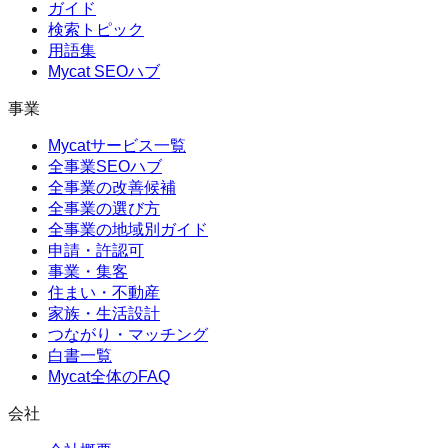
ガイド
検索トピック
用語集
Mycat SEOハブ
事業
Mycatサービス一覧
全事業SEOハブ
全事業の改善候補
全事業の選び方
全事業の地域別ガイド
申請・許認可
事業・集客
住まい・不動産
家族・生活設計
つながり・マッチング
白書一覧
Mycat全体のFAQ
会社