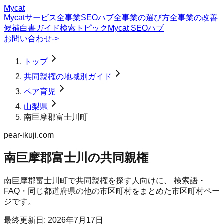
Mycat
Mycatサービス
全事業SEOハブ
全事業の選び方
全事業の改善
候補
白書
ガイド
検索トピック
Mycat SEOハブ
お問い合わせ
->
トップ
共同親権の地域別ガイド
ペア育児
山梨県
南巨摩郡富士川町
pear-ikuji.com
南巨摩郡富士川の共同親権
南巨摩郡富士川町
で
共同親権
を探す人向けに、 検索語・
FAQ・同じ都道府県の他の市区町村をまとめた市区町村ペー
ジです。
最終更新日:
2026年7月17日