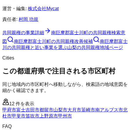
運営・編集:
株式会社Mycat
責任者:
村岡 功規
共同親権
の事業詳細
南巨摩郡富士川町
の
共同親権
検索意
図
南巨摩郡富士川町
の
共同親権
改善候補
南巨摩郡富士
川の共同親権と近い事業を選ぶ
山梨
の
共同親権
地域ページ
Cities
この都道府県で注目される市区町村
同じ地域内の市区町村へ移動しながら、検索語の地域意図を
細かく確認できます。
12
件を表示
甲府市
富士吉田市
都留市
山梨市
大月市
韮崎市
南アルプス市
北
杜市
甲斐市
笛吹市
上野原市
甲州市
FAQ