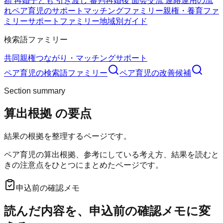
額 再婚
子ども 引き渡し 審判
再婚後 面会交流 連絡
運用の流
れ
ペア育児のサポート
マッチングファミリー
親権・養育ファ
ミリー
サポートファミリー
地域別ガイド
検索語ファミリー
共同親権
つながり・マッチング
サポート
ペア育児
の検索語ファミリー
ペア育児
の改善候補
Section summary
算出根拠
の要点
結果の根拠を整理するページです。
ペア育児の算出根拠、参考にしている考え方、結果を読むと
きの注意点をひとつにまとめたページです。
申込前の確認メモ
読んだ内容を、申込前の確認メモに変