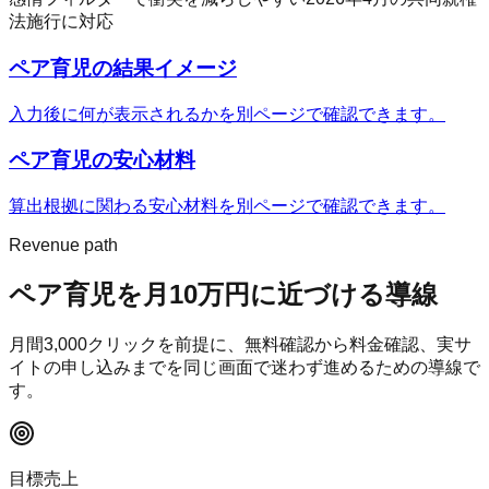
法施行に対応
ペア育児
の結果イメージ
入力後に何が表示されるかを別ページで確認できます。
ペア育児
の安心材料
算出根拠に関わる安心材料を別ページで確認できます。
Revenue path
ペア育児
を月10万円に近づける導線
月間
3,000
クリックを前提に、無料確認から料金確認、実サ
イトの申し込みまでを同じ画面で迷わず進めるための導線で
す。
目標売上