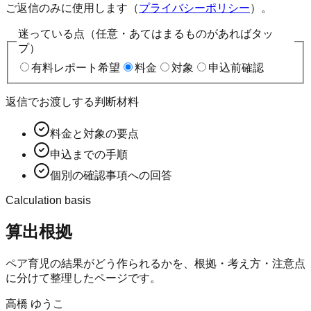
ご返信のみに使用します（
プライバシーポリシー
）。
迷っている点（任意・あてはまるものがあればタッ
プ）
有料レポート希望
料金
対象
申込前確認
返信でお渡しする判断材料
料金と対象の要点
申込までの手順
個別の確認事項への回答
Calculation basis
算出根拠
ペア育児
の結果がどう作られるかを、根拠・考え方・注意点
に分けて整理したページです。
高橋 ゆうこ