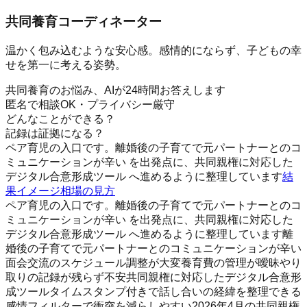
共同養育コーディネーター
温かく包み込むような安心感。感情的にならず、子どもの幸
せを第一に考える姿勢。
共同養育のお悩み、AIが24時間お答えします
匿名で相談OK・プライバシー厳守
どんなことができる？
記録は証拠になる？
ペア育児の入口です。離婚後の子育てで元パートナーとのコ
ミュニケーションが辛い を出発点に、共同親権に対応した
デジタル合意形成ツール へ進めるように整理しています
結
果イメージ
相場の見方
ペア育児の入口です。離婚後の子育てで元パートナーとのコ
ミュニケーションが辛い を出発点に、共同親権に対応した
デジタル合意形成ツール へ進めるように整理しています
離
婚後の子育てで元パートナーとのコミュニケーションが辛い
面会交流のスケジュール調整が大変
養育費の管理が曖昧
やり
取りの記録が残らず不安
共同親権に対応したデジタル合意形
成ツール
タイムスタンプ付きで話し合いの経緯を整理できる
感情フィルターで衝突を減らしやすい
2026年4月の共同親権