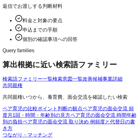
返信でお渡しする判断材料
料金と対象の要点
申込までの手順
個別の確認事項への回答
Query families
算出根拠に近い検索語ファミリー
検索語ファミリー一覧
検索意図一覧
改善候補
事業詳細
共同親権
共同親権いつから、養育費、面会交流を確認したい検索
ペア育児の比較ポイント
判断の観点
ペア育児の面会交流 頻
度
月1回・時間・年齢別の見方
ペア育児の面会交流 時間
年齢
別の負担
ペア育児の面会交流 取り決め 例
頻度と代替日の書
き方
つながり・マッチング