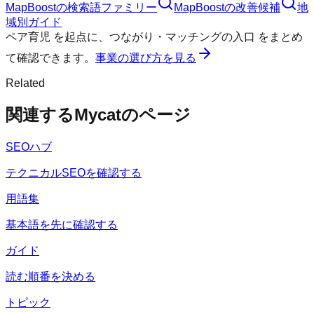
MapBoost
の検索語ファミリー
MapBoost
の改善候補
地
域別ガイド
ペア育児
を起点に、
つながり・マッチングの入口
をまとめ
て確認できます。
事業の選び方を見る
Related
関連するMycatのページ
SEOハブ
テクニカルSEOを確認する
用語集
基本語を先に確認する
ガイド
読む順番を決める
トピック