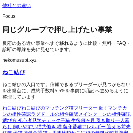
他社との違い
Focus
同じグループで押し上げたい事業
反応のある近い事業へすぐ移れるように比較・無料・FAQ・
診断の導線を先に見せています。
nekomusubi.xyz
ねこ結び
ねこ結びの入口です。信頼できるブリーダーが見つからない
を出発点に、成約手数料5.5%を事前に明記 へ進めるように
整理しています
ねこ結び
ねこ結びのマッチング
猫ブリーダー 近く
マンチカ
ンの相性確認
ラグドールの相性確認
メインクーンの相性確認
選び方 初心者
見学チェック
子猫 生後何ヶ月 引き取り
一人暮
らし 飼いやすい猫
共働き 猫 留守番
猫アレルギー 迎える前
先
住猫 子猫 相性
保護猫・里親比較
ねこ結びの無料
比較基準
安