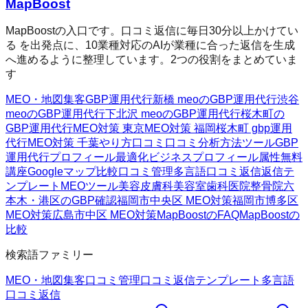
MapBoost
MapBoostの入口です。口コミ返信に毎日30分以上かけてい
る を出発点に、10業種対応のAIが業種に合った返信を生成
へ進めるように整理しています。2つの役割をまとめていま
す
MEO・地図集客
GBP運用代行
新橋 meoのGBP運用代行
渋谷
meoのGBP運用代行
下北沢 meoのGBP運用代行
桜木町の
GBP運用代行
MEO対策 東京
MEO対策 福岡
桜木町 gbp運用
代行
MEO対策 千葉
やり方
口コミ
口コミ分析方法
ツール
GBP
運用代行
プロフィール最適化
ビジネスプロフィール属性
無料
講座
Googleマップ
比較
口コミ管理
多言語口コミ返信
返信テ
ンプレート
MEOツール
美容皮膚科
美容室
歯科医院
整骨院
六
本木・港区のGBP確認
福岡市中央区 MEO対策
福岡市博多区
MEO対策
広島市中区 MEO対策
MapBoostのFAQ
MapBoostの
比較
検索語ファミリー
MEO・地図集客
口コミ管理
口コミ返信テンプレート
多言語
口コミ返信