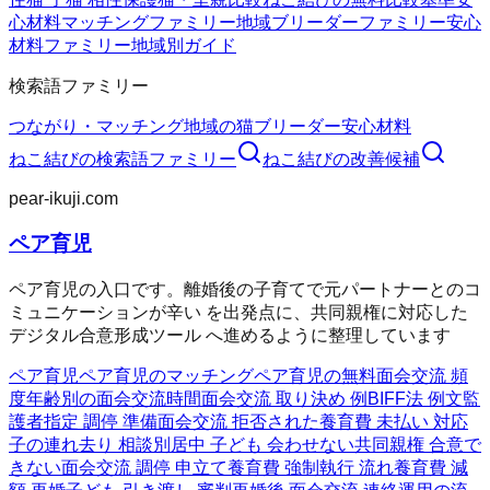
心材料
マッチングファミリー
地域ブリーダーファミリー
安心
材料ファミリー
地域別ガイド
検索語ファミリー
つながり・マッチング
地域の猫ブリーダー
安心材料
ねこ結び
の検索語ファミリー
ねこ結び
の改善候補
pear-ikuji.com
ペア育児
ペア育児の入口です。離婚後の子育てで元パートナーとのコ
ミュニケーションが辛い を出発点に、共同親権に対応した
デジタル合意形成ツール へ進めるように整理しています
ペア育児
ペア育児のマッチング
ペア育児の無料
面会交流 頻
度
年齢別の面会交流時間
面会交流 取り決め 例
BIFF法 例文
監
護者指定 調停 準備
面会交流 拒否された
養育費 未払い 対応
子の連れ去り 相談
別居中 子ども 会わせない
共同親権 合意で
きない
面会交流 調停 申立て
養育費 強制執行 流れ
養育費 減