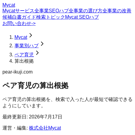
Mycat
Mycatサービス
全事業SEOハブ
全事業の選び方
全事業の改善
候補
白書
ガイド
検索トピック
Mycat SEOハブ
お問い合わせ
->
Mycat
事業別ハブ
ペア育児
算出根拠
pear-ikuji.com
ペア育児
の
算出根拠
ペア育児の算出根拠を、検索で入った人が最短で確認できる
ようにしています。
最終更新日:
2026年7月17日
運営・編集:
株式会社Mycat