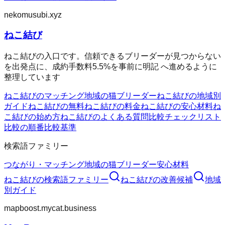
nekomusubi.xyz
ねこ結び
ねこ結びの入口です。信頼できるブリーダーが見つからない
を出発点に、成約手数料5.5%を事前に明記 へ進めるように
整理しています
ねこ結びのマッチング
地域の猫ブリーダー
ねこ結びの地域別
ガイド
ねこ結びの無料
ねこ結びの料金
ねこ結びの安心材料
ね
こ結びの始め方
ねこ結びのよくある質問
比較チェックリスト
比較の順番
比較基準
検索語ファミリー
つながり・マッチング
地域の猫ブリーダー
安心材料
ねこ結び
の検索語ファミリー
ねこ結び
の改善候補
地域
別ガイド
mapboost.mycat.business