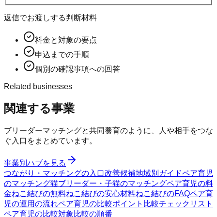
返信でお渡しする判断材料
料金と対象の要点
申込までの手順
個別の確認事項への回答
Related businesses
関連する事業
ブリーダーマッチングと共同養育のように、人や相手をつな
ぐ入口をまとめています。
事業別ハブを見る
つながり・マッチングの入口
改善候補
地域別ガイド
ペア育児
のマッチング
猫ブリーダー・子猫のマッチング
ペア育児の料
金
ねこ結びの無料
ねこ結びの安心材料
ねこ結びのFAQ
ペア育
児の運用の流れ
ペア育児の比較ポイント
比較チェックリスト
ペア育児の比較対象
比較の順番