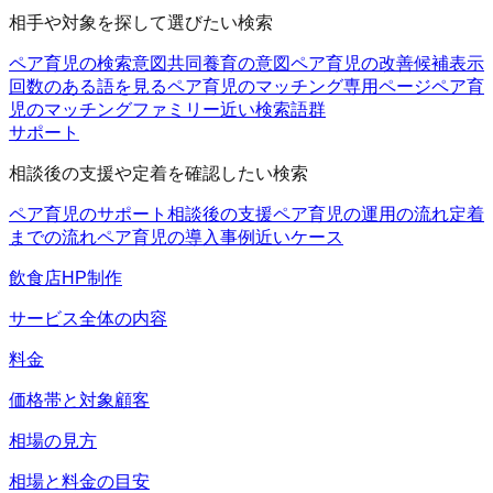
相手や対象を探して選びたい検索
ペア育児の検索意図
共同養育の意図
ペア育児の改善候補
表示
回数のある語を見る
ペア育児のマッチング
専用ページ
ペア育
児のマッチングファミリー
近い検索語群
サポート
相談後の支援や定着を確認したい検索
ペア育児のサポート
相談後の支援
ペア育児の運用の流れ
定着
までの流れ
ペア育児の導入事例
近いケース
飲食店HP制作
サービス全体の内容
料金
価格帯と対象顧客
相場の見方
相場と料金の目安