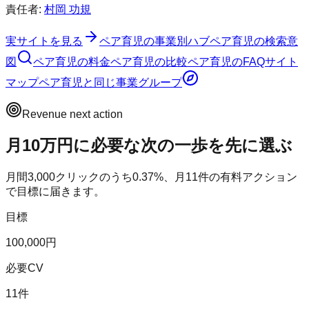
責任者:
村岡 功規
実サイトを見る
ペア育児
の事業別ハブ
ペア育児
の検索意
図
ペア育児
の料金
ペア育児
の比較
ペア育児
のFAQ
サイト
マップ
ペア育児
と同じ事業グループ
Revenue next action
月10万円に必要な次の一歩を先に選ぶ
月間
3,000
クリックのうち
0.37
%、月
11
件の有料アクション
で目標に届きます。
目標
100,000円
必要CV
11件