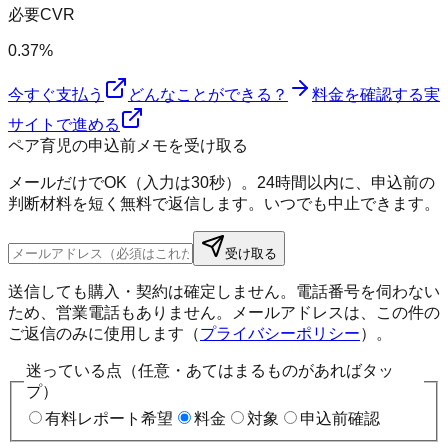
必要CVR
0.37%
今すぐ支払う
どんなことができる？
料金を確認する
実
サイトで進める
ペア育児の申込前メモを受け取る
メールだけでOK（入力は30秒）。24時間以内に、申込前の
判断材料を短く無料で返信します。いつでも中止できます。
受け取る
送信しても購入・契約は確定しません。電話番号を伺わない
ため、営業電話もありません。メールアドレスは、この件の
ご返信のみに使用します（
プライバシーポリシー
）。
迷っている点（任意・あてはまるものがあればタッ
プ）
有料レポート希望
料金
対象
申込前確認