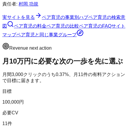
責任者:
村岡 功規
実サイトを見る
ペア育児
の事業別ハブ
ペア育児
の検索意
図
ペア育児
の料金
ペア育児
の比較
ペア育児
のFAQ
サイト
マップ
ペア育児
と同じ事業グループ
Revenue next action
月10万円に必要な次の一歩を先に選ぶ
月間
3,000
クリックのうち
0.37
%、月
11
件の有料アクション
で目標に届きます。
目標
100,000円
必要CV
11件