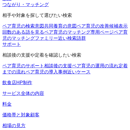
つながり・マッチング
相手や対象を探して選びたい検索
ペア育児の検索意図
共同養育の意図
ペア育児の改善候補
表示
回数のある語を見る
ペア育児のマッチング
専用ページ
ペア育
児のマッチングファミリー
近い検索語群
サポート
相談後の支援や定着を確認したい検索
ペア育児のサポート
相談後の支援
ペア育児の運用の流れ
定着
までの流れ
ペア育児の導入事例
近いケース
飲食店HP制作
サービス全体の内容
料金
価格帯と対象顧客
相場の見方