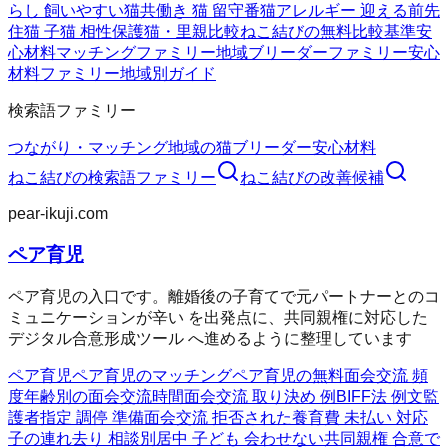
らし 飼いやすい猫
共働き 猫 留守番
猫アレルギー 迎える前
先
住猫 子猫 相性
保護猫・里親比較
ねこ結びの無料
比較基準
安
心材料
マッチングファミリー
地域ブリーダーファミリー
安心
材料ファミリー
地域別ガイド
検索語ファミリー
つながり・マッチング
地域の猫ブリーダー
安心材料
ねこ結び
の検索語ファミリー
ねこ結び
の改善候補
pear-ikuji.com
ペア育児
ペア育児の入口です。離婚後の子育てで元パートナーとのコ
ミュニケーションが辛い を出発点に、共同親権に対応した
デジタル合意形成ツール へ進めるように整理しています
ペア育児
ペア育児のマッチング
ペア育児の無料
面会交流 頻
度
年齢別の面会交流時間
面会交流 取り決め 例
BIFF法 例文
監
護者指定 調停 準備
面会交流 拒否された
養育費 未払い 対応
子の連れ去り 相談
別居中 子ども 会わせない
共同親権 合意で