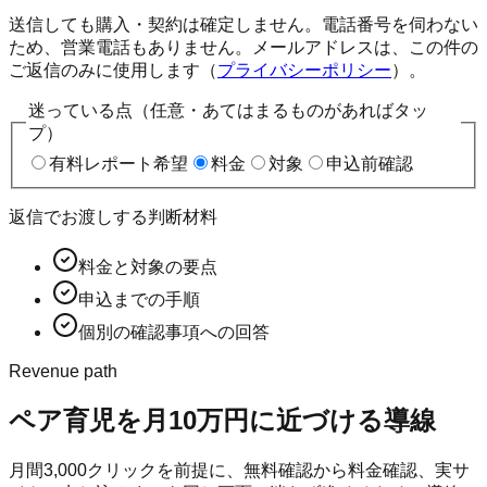
送信しても購入・契約は確定しません。電話番号を伺わない
ため、営業電話もありません。メールアドレスは、この件の
ご返信のみに使用します（
プライバシーポリシー
）。
迷っている点（任意・あてはまるものがあればタッ
プ）
有料レポート希望
料金
対象
申込前確認
返信でお渡しする判断材料
料金と対象の要点
申込までの手順
個別の確認事項への回答
Revenue path
ペア育児
を月10万円に近づける導線
月間
3,000
クリックを前提に、無料確認から料金確認、実サ