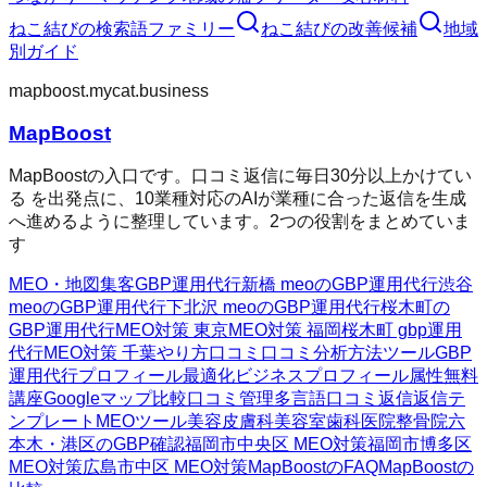
ねこ結び
の検索語ファミリー
ねこ結び
の改善候補
地域
別ガイド
mapboost.mycat.business
MapBoost
MapBoostの入口です。口コミ返信に毎日30分以上かけてい
る を出発点に、10業種対応のAIが業種に合った返信を生成
へ進めるように整理しています。2つの役割をまとめていま
す
MEO・地図集客
GBP運用代行
新橋 meoのGBP運用代行
渋谷
meoのGBP運用代行
下北沢 meoのGBP運用代行
桜木町の
GBP運用代行
MEO対策 東京
MEO対策 福岡
桜木町 gbp運用
代行
MEO対策 千葉
やり方
口コミ
口コミ分析方法
ツール
GBP
運用代行
プロフィール最適化
ビジネスプロフィール属性
無料
講座
Googleマップ
比較
口コミ管理
多言語口コミ返信
返信テ
ンプレート
MEOツール
美容皮膚科
美容室
歯科医院
整骨院
六
本木・港区のGBP確認
福岡市中央区 MEO対策
福岡市博多区
MEO対策
広島市中区 MEO対策
MapBoostのFAQ
MapBoostの