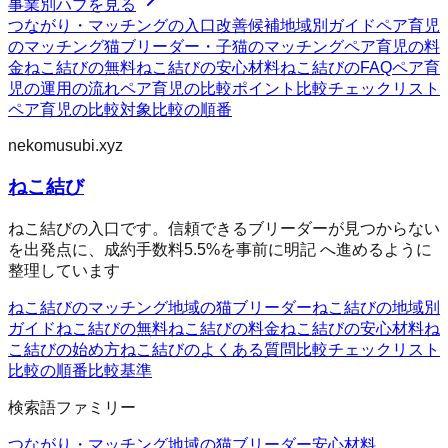
事業別ハブを見る
つながり・マッチングの入口
改善候補
地域別ガイド
ペア育児
のマッチング
猫ブリーダー・子猫のマッチング
ペア育児の料
金
ねこ結びの無料
ねこ結びの安心材料
ねこ結びのFAQ
ペア育
児の運用の流れ
ペア育児の比較ポイント
比較チェックリスト
ペア育児の比較対象
比較の順番
nekomusubi.xyz
ねこ結び
ねこ結びの入口です。信頼できるブリーダーが見つからない
を出発点に、成約手数料5.5%を事前に明記 へ進めるように
整理しています
ねこ結びのマッチング
地域の猫ブリーダー
ねこ結びの地域別
ガイド
ねこ結びの無料
ねこ結びの料金
ねこ結びの安心材料
ね
こ結びの始め方
ねこ結びのよくある質問
比較チェックリスト
比較の順番
比較基準
検索語ファミリー
つながり・マッチング
地域の猫ブリーダー
安心材料