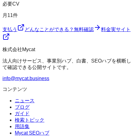
必要CV
月
11
件
支払う
どんなことができる？
無料確認
料金
実サイト
株式会社Mycat
法人向けサービス、事業別ハブ、白書、SEOハブを横断し
て確認できる公開サイトです。
info@mycat.business
コンテンツ
ニュース
ブログ
ガイド
検索トピック
用語集
Mycat SEOハブ