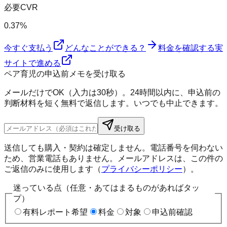
必要CVR
0.37%
今すぐ支払う
どんなことができる？
料金を確認する
実
サイトで進める
ペア育児の申込前メモを受け取る
メールだけでOK（入力は30秒）。24時間以内に、申込前の
判断材料を短く無料で返信します。いつでも中止できます。
受け取る
送信しても購入・契約は確定しません。電話番号を伺わない
ため、営業電話もありません。メールアドレスは、この件の
ご返信のみに使用します（
プライバシーポリシー
）。
迷っている点（任意・あてはまるものがあればタッ
プ）
有料レポート希望
料金
対象
申込前確認