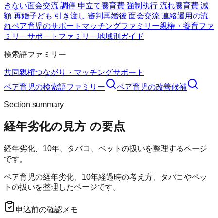
きない
面会交流 調停 申立て
養育費 強制執行 流れ
養育費 減
額 再婚
子ども 引き渡し 審判
再婚後 面会交流 連絡
運用の流
れ
ペア育児のサポート
マッチングファミリー
親権・養育ファ
ミリー
サポートファミリー
地域別ガイド
検索語ファミリー
共同親権
つながり・マッチング
サポート
ペア育児
の検索語ファミリー
ペア育児
の改善候補
Section summary
経年劣化の見方
の要点
経年劣化、10年、タバコ、ペットの扱いを整理するページ
です。
ペア育児の経年劣化、10年経過時の考え方、タバコやペッ
トの扱いを整理したページです。
申込前の確認メモ