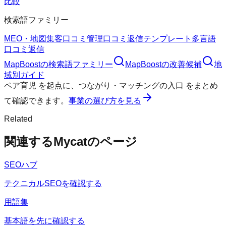
比較
検索語ファミリー
MEO・地図集客
口コミ管理
口コミ返信テンプレート
多言語
口コミ返信
MapBoost
の検索語ファミリー
MapBoost
の改善候補
地
域別ガイド
ペア育児
を起点に、
つながり・マッチングの入口
をまとめ
て確認できます。
事業の選び方を見る
Related
関連するMycatのページ
SEOハブ
テクニカルSEOを確認する
用語集
基本語を先に確認する