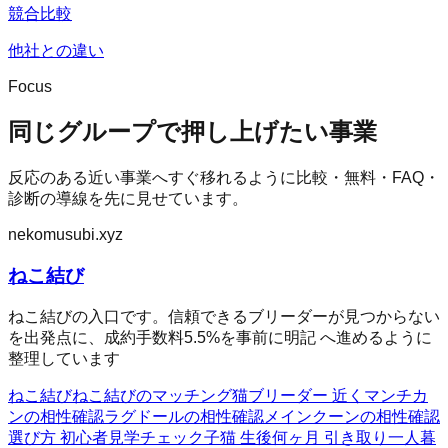
競合比較
他社との違い
Focus
同じグループで押し上げたい事業
反応のある近い事業へすぐ移れるように比較・無料・FAQ・
診断の導線を先に見せています。
nekomusubi.xyz
ねこ結び
ねこ結びの入口です。信頼できるブリーダーが見つからない
を出発点に、成約手数料5.5%を事前に明記 へ進めるように
整理しています
ねこ結び
ねこ結びのマッチング
猫ブリーダー 近く
マンチカ
ンの相性確認
ラグドールの相性確認
メインクーンの相性確認
選び方 初心者
見学チェック
子猫 生後何ヶ月 引き取り
一人暮