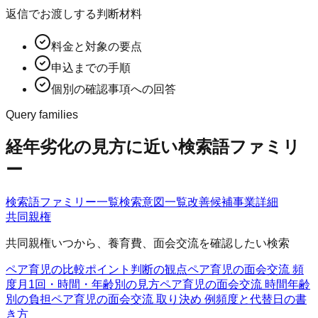
返信でお渡しする判断材料
料金と対象の要点
申込までの手順
個別の確認事項への回答
Query families
経年劣化の見方に近い検索語ファミリ
ー
検索語ファミリー一覧
検索意図一覧
改善候補
事業詳細
共同親権
共同親権いつから、養育費、面会交流を確認したい検索
ペア育児の比較ポイント
判断の観点
ペア育児の面会交流 頻
度
月1回・時間・年齢別の見方
ペア育児の面会交流 時間
年齢
別の負担
ペア育児の面会交流 取り決め 例
頻度と代替日の書
き方