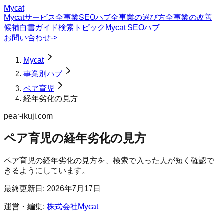
Mycat
Mycatサービス
全事業SEOハブ
全事業の選び方
全事業の改善
候補
白書
ガイド
検索トピック
Mycat SEOハブ
お問い合わせ
->
Mycat
事業別ハブ
ペア育児
経年劣化の見方
pear-ikuji.com
ペア育児
の
経年劣化の見方
ペア育児の経年劣化の見方を、検索で入った人が短く確認で
きるようにしています。
最終更新日:
2026年7月17日
運営・編集:
株式会社Mycat