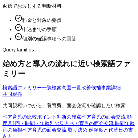
返信でお渡しする判断材料
料金と対象の要点
申込までの手順
個別の確認事項への回答
Query families
始め方と導入の流れに近い検索語ファ
ミリー
検索語ファミリー一覧
検索意図一覧
改善候補
事業詳細
共同親権
共同親権いつから、養育費、面会交流を確認したい検索
ペア育児の比較ポイント
判断の観点
ペア育児の面会交流 頻
度
月1回・時間・年齢別の見方
ペア育児の面会交流 時間
年齢
別の負担
ペア育児の面会交流 取り決め 例
頻度と代替日の書
き方