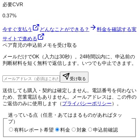
必要CVR
0.37%
今すぐ支払う
どんなことができる？
料金を確認する
実
サイトで進める
ペア育児の申込前メモを受け取る
メールだけでOK（入力は30秒）。24時間以内に、申込前の
判断材料を短く無料で返信します。いつでも中止できます。
受け取る
送信しても購入・契約は確定しません。電話番号を伺わない
ため、営業電話もありません。メールアドレスは、この件の
ご返信のみに使用します（
プライバシーポリシー
）。
迷っている点（任意・あてはまるものがあればタッ
プ）
有料レポート希望
料金
対象
申込前確認