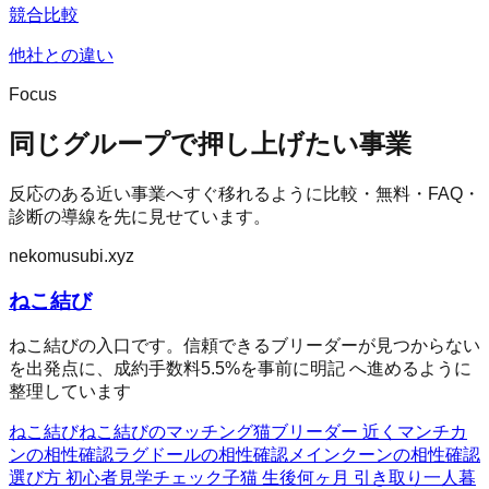
競合比較
他社との違い
Focus
同じグループで押し上げたい事業
反応のある近い事業へすぐ移れるように比較・無料・FAQ・
診断の導線を先に見せています。
nekomusubi.xyz
ねこ結び
ねこ結びの入口です。信頼できるブリーダーが見つからない
を出発点に、成約手数料5.5%を事前に明記 へ進めるように
整理しています
ねこ結び
ねこ結びのマッチング
猫ブリーダー 近く
マンチカ
ンの相性確認
ラグドールの相性確認
メインクーンの相性確認
選び方 初心者
見学チェック
子猫 生後何ヶ月 引き取り
一人暮