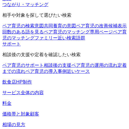
つながり・マッチング
相手や対象を探して選びたい検索
ペア育児の検索意図
共同養育の意図
ペア育児の改善候補
表示
回数のある語を見る
ペア育児のマッチング
専用ページ
ペア育
児のマッチングファミリー
近い検索語群
サポート
相談後の支援や定着を確認したい検索
ペア育児のサポート
相談後の支援
ペア育児の運用の流れ
定着
までの流れ
ペア育児の導入事例
近いケース
飲食店HP制作
サービス全体の内容
料金
価格帯と対象顧客
相場の見方