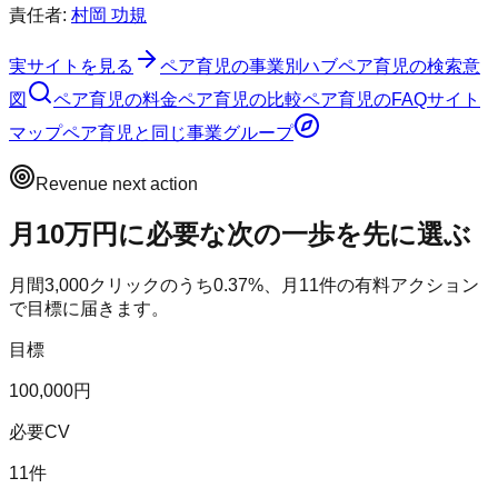
責任者:
村岡 功規
実サイトを見る
ペア育児
の事業別ハブ
ペア育児
の検索意
図
ペア育児
の料金
ペア育児
の比較
ペア育児
のFAQ
サイト
マップ
ペア育児
と同じ事業グループ
Revenue next action
月10万円に必要な次の一歩を先に選ぶ
月間
3,000
クリックのうち
0.37
%、月
11
件の有料アクション
で目標に届きます。
目標
100,000円
必要CV
11件