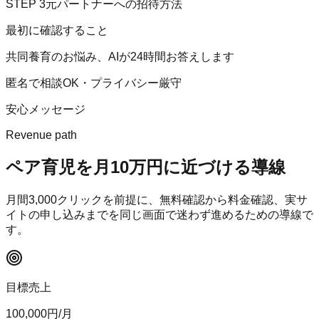
STEP
3
元パートナーへの招待方法
最初に確認すること
共同養育のお悩み、AIが24時間お答えします
匿名で相談OK・プライバシー厳守
安心メッセージ
Revenue path
ペア育児
を月10万円に近づける導線
月間
3,000
クリックを前提に、無料確認から料金確認、実サ
イトの申し込みまでを同じ画面で迷わず進めるための導線で
す。
目標売上
100,000
円/月