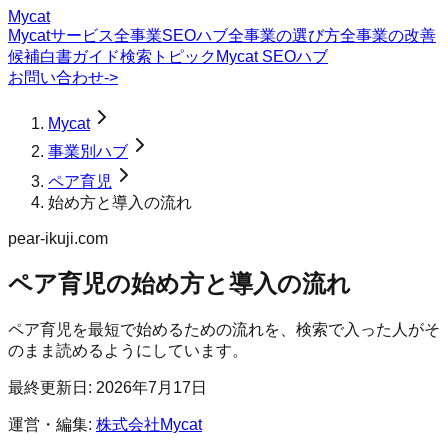
Mycat
Mycatサービス
全事業SEOハブ
全事業の選び方
全事業の改善
候補
白書
ガイド
検索トピック
Mycat SEOハブ
お問い合わせ
->
Mycat
事業別ハブ
ペア育児
始め方と導入の流れ
pear-ikuji.com
ペア育児
の
始め方と導入の流れ
ペア育児を最短で始めるための流れを、検索で入った人がそ
のまま読めるようにしています。
最終更新日:
2026年7月17日
運営・編集:
株式会社Mycat