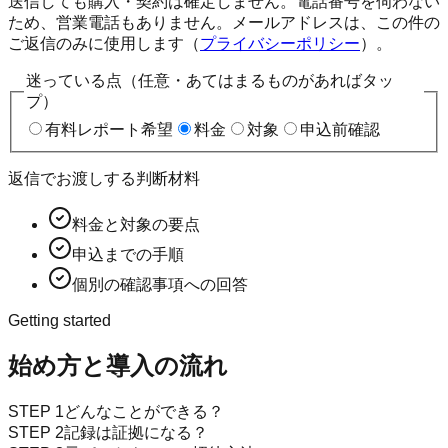
送信しても購入・契約は確定しません。電話番号を伺わない
ため、営業電話もありません。メールアドレスは、この件の
ご返信のみに使用します（
プライバシーポリシー
）。
迷っている点（任意・あてはまるものがあればタッ
プ）
有料レポート希望
料金
対象
申込前確認
返信でお渡しする判断材料
料金と対象の要点
申込までの手順
個別の確認事項への回答
Getting started
始め方と導入の流れ
STEP
1
どんなことができる？
STEP
2
記録は証拠になる？