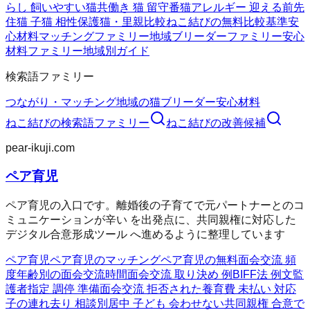
らし 飼いやすい猫
共働き 猫 留守番
猫アレルギー 迎える前
先
住猫 子猫 相性
保護猫・里親比較
ねこ結びの無料
比較基準
安
心材料
マッチングファミリー
地域ブリーダーファミリー
安心
材料ファミリー
地域別ガイド
検索語ファミリー
つながり・マッチング
地域の猫ブリーダー
安心材料
ねこ結び
の検索語ファミリー
ねこ結び
の改善候補
pear-ikuji.com
ペア育児
ペア育児の入口です。離婚後の子育てで元パートナーとのコ
ミュニケーションが辛い を出発点に、共同親権に対応した
デジタル合意形成ツール へ進めるように整理しています
ペア育児
ペア育児のマッチング
ペア育児の無料
面会交流 頻
度
年齢別の面会交流時間
面会交流 取り決め 例
BIFF法 例文
監
護者指定 調停 準備
面会交流 拒否された
養育費 未払い 対応
子の連れ去り 相談
別居中 子ども 会わせない
共同親権 合意で