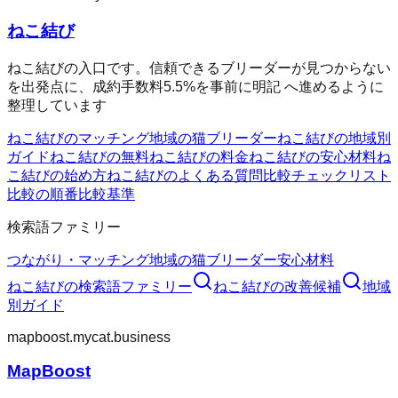
ねこ結び
ねこ結びの入口です。信頼できるブリーダーが見つからない
を出発点に、成約手数料5.5%を事前に明記 へ進めるように
整理しています
ねこ結びのマッチング
地域の猫ブリーダー
ねこ結びの地域別
ガイド
ねこ結びの無料
ねこ結びの料金
ねこ結びの安心材料
ね
こ結びの始め方
ねこ結びのよくある質問
比較チェックリスト
比較の順番
比較基準
検索語ファミリー
つながり・マッチング
地域の猫ブリーダー
安心材料
ねこ結び
の検索語ファミリー
ねこ結び
の改善候補
地域
別ガイド
mapboost.mycat.business
MapBoost