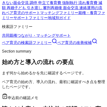
きない
面会交流 調停 申立て
養育費 強制執行 流れ
養育費 減
額 再婚
子ども 引き渡し 審判
再婚後 面会交流 連絡
運用の流
れ
ペア育児のサポート
マッチングファミリー
親権・養育ファ
ミリー
サポートファミリー
地域別ガイド
検索語ファミリー
共同親権
つながり・マッチング
サポート
ペア育児
の検索語ファミリー
ペア育児
の改善候補
Section summary
始め方と導入の流れ
の要点
まず何から始めるかを先に確認するページです。
ペア育児の始め方、導入の流れ、最初に確認すべき点を整理
したページです。
申込前の確認メモ