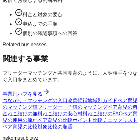
返信でお渡しする判断材料
料金と対象の要点
申込までの手順
個別の確認事項への回答
Related businesses
関連する事業
ブリーダーマッチングと共同養育のように、人や相手をつな
ぐ入口をまとめています。
事業別ハブを見る
つながり・マッチングの入口
改善候補
地域別ガイド
ペア育児
のマッチング
猫ブリーダー・子猫のマッチング
ペア育児の料
金
ねこ結びの無料
ねこ結びの安心材料
ねこ結びのFAQ
ペア育
児の運用の流れ
ペア育児の比較ポイント
比較チェックリスト
ペア育児の比較対象
比較の順番
nekomusubi.xyz