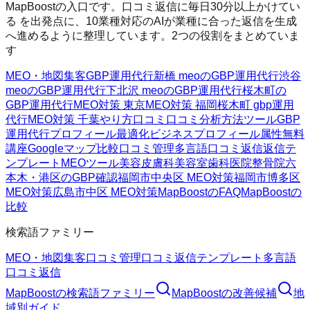
MapBoostの入口です。口コミ返信に毎日30分以上かけてい
る を出発点に、10業種対応のAIが業種に合った返信を生成
へ進めるように整理しています。2つの役割をまとめていま
す
MEO・地図集客
GBP運用代行
新橋 meoのGBP運用代行
渋谷
meoのGBP運用代行
下北沢 meoのGBP運用代行
桜木町の
GBP運用代行
MEO対策 東京
MEO対策 福岡
桜木町 gbp運用
代行
MEO対策 千葉
やり方
口コミ
口コミ分析方法
ツール
GBP
運用代行
プロフィール最適化
ビジネスプロフィール属性
無料
講座
Googleマップ
比較
口コミ管理
多言語口コミ返信
返信テ
ンプレート
MEOツール
美容皮膚科
美容室
歯科医院
整骨院
六
本木・港区のGBP確認
福岡市中央区 MEO対策
福岡市博多区
MEO対策
広島市中区 MEO対策
MapBoostのFAQ
MapBoostの
比較
検索語ファミリー
MEO・地図集客
口コミ管理
口コミ返信テンプレート
多言語
口コミ返信
MapBoost
の検索語ファミリー
MapBoost
の改善候補
地
域別ガイド