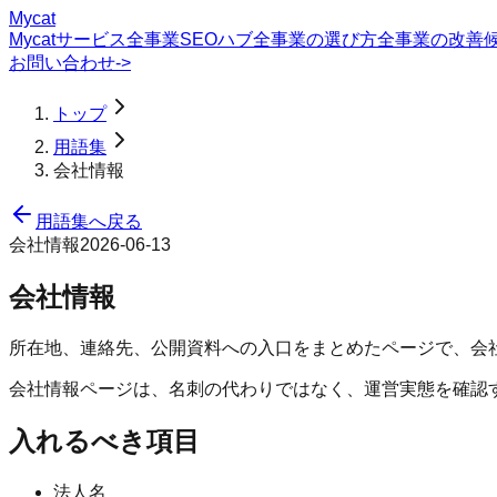
Mycat
Mycatサービス
全事業SEOハブ
全事業の選び方
全事業の改善
お問い合わせ
->
トップ
用語集
会社情報
用語集へ戻る
会社情報
2026-06-13
会社情報
所在地、連絡先、公開資料への入口をまとめたページで、会
会社情報ページは、名刺の代わりではなく、運営実態を確認
入れるべき項目
法人名