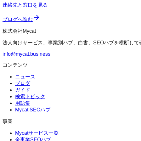
連絡先と窓口を見る
ブログへ進む
株式会社Mycat
法人向けサービス、事業別ハブ、白書、SEOハブを横断して
info@mycat.business
コンテンツ
ニュース
ブログ
ガイド
検索トピック
用語集
Mycat SEOハブ
事業
Mycatサービス一覧
全事業SEOハブ