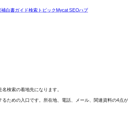
候補
白書
ガイド
検索トピック
Mycat SEOハブ
社名検索の着地先になります。
するための入口です。所在地、電話、メール、関連資料の4点