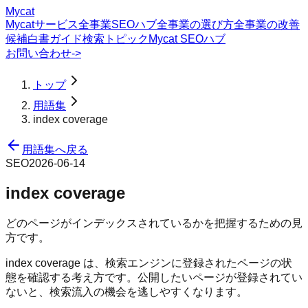
Mycat
Mycatサービス
全事業SEOハブ
全事業の選び方
全事業の改善
候補
白書
ガイド
検索トピック
Mycat SEOハブ
お問い合わせ
->
トップ
用語集
index coverage
用語集へ戻る
SEO
2026-06-14
index coverage
どのページがインデックスされているかを把握するための見
方です。
index coverage は、検索エンジンに登録されたページの状
態を確認する考え方です。公開したいページが登録されてい
ないと、検索流入の機会を逃しやすくなります。