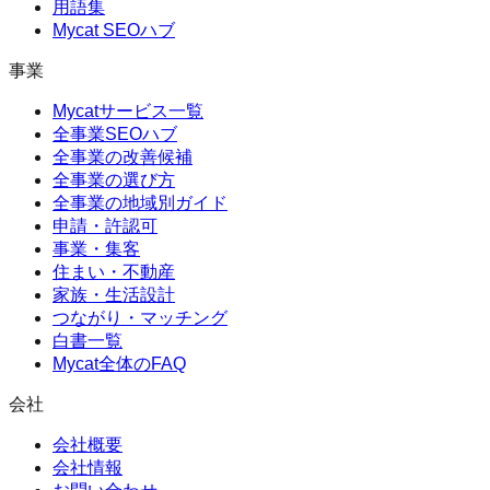
用語集
Mycat SEOハブ
事業
Mycatサービス一覧
全事業SEOハブ
全事業の改善候補
全事業の選び方
全事業の地域別ガイド
申請・許認可
事業・集客
住まい・不動産
家族・生活設計
つながり・マッチング
白書一覧
Mycat全体のFAQ
会社
会社概要
会社情報