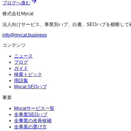
ブログへ進む
株式会社Mycat
法人向けサービス、事業別ハブ、白書、SEOハブを横断して
info@mycat.business
コンテンツ
ニュース
ブログ
ガイド
検索トピック
用語集
Mycat SEOハブ
事業
Mycatサービス一覧
全事業SEOハブ
全事業の改善候補
全事業の選び方