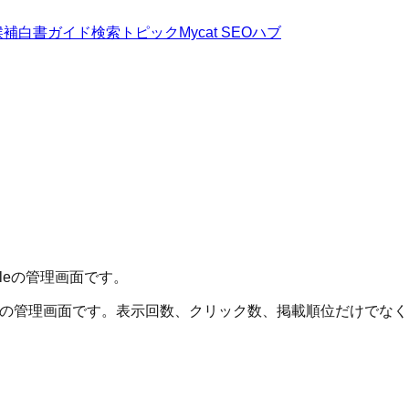
候補
白書
ガイド
検索トピック
Mycat SEOハブ
leの管理画面です。
認するための管理画面です。表示回数、クリック数、掲載順位だけ