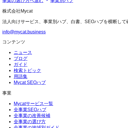
事業の選び方へ進む
事業別ハブ
株式会社Mycat
法人向けサービス、事業別ハブ、白書、SEOハブを横断して
info@mycat.business
コンテンツ
ニュース
ブログ
ガイド
検索トピック
用語集
Mycat SEOハブ
事業
Mycatサービス一覧
全事業SEOハブ
全事業の改善候補
全事業の選び方
全事業の地域別ガイド