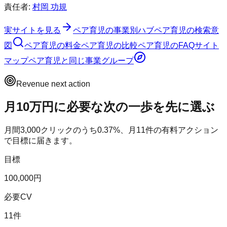
責任者:
村岡 功規
実サイトを見る
ペア育児
の事業別ハブ
ペア育児
の検索意
図
ペア育児
の料金
ペア育児
の比較
ペア育児
のFAQ
サイト
マップ
ペア育児
と同じ事業グループ
Revenue next action
月10万円に必要な次の一歩を先に選ぶ
月間
3,000
クリックのうち
0.37
%、月
11
件の有料アクション
で目標に届きます。
目標
100,000円
必要CV
11件