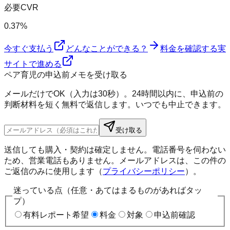
必要CVR
0.37%
今すぐ支払う
どんなことができる？
料金を確認する
実
サイトで進める
ペア育児の申込前メモを受け取る
メールだけでOK（入力は30秒）。24時間以内に、申込前の
判断材料を短く無料で返信します。いつでも中止できます。
受け取る
送信しても購入・契約は確定しません。電話番号を伺わない
ため、営業電話もありません。メールアドレスは、この件の
ご返信のみに使用します（
プライバシーポリシー
）。
迷っている点（任意・あてはまるものがあればタッ
プ）
有料レポート希望
料金
対象
申込前確認