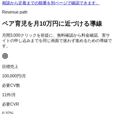
相談から定着までの順番を別ページで確認できます。
Revenue path
ペア育児
を月10万円に近づける導線
月間
3,000
クリックを前提に、無料確認から料金確認、実サ
イトの申し込みまでを同じ画面で迷わず進めるための導線で
す。
目標売上
100,000
円/月
必要CV数
11
件/月
必要CVR
0.37
%