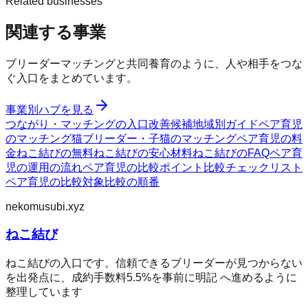
Related businesses
関連する事業
ブリーダーマッチングと共同養育のように、人や相手をつな
ぐ入口をまとめています。
事業別ハブを見る
つながり・マッチングの入口
改善候補
地域別ガイド
ペア育児
のマッチング
猫ブリーダー・子猫のマッチング
ペア育児の料
金
ねこ結びの無料
ねこ結びの安心材料
ねこ結びのFAQ
ペア育
児の運用の流れ
ペア育児の比較ポイント
比較チェックリスト
ペア育児の比較対象
比較の順番
nekomusubi.xyz
ねこ結び
ねこ結びの入口です。信頼できるブリーダーが見つからない
を出発点に、成約手数料5.5%を事前に明記 へ進めるように
整理しています