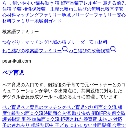
らし 飼いやすい猫
共働き 猫 留守番
猫アレルギー 迎える前
先
住猫 子猫 相性
保護猫・里親比較
ねこ結びの無料
比較基準
安
心材料
マッチングファミリー
地域ブリーダーファミリー
安心
材料ファミリー
地域別ガイド
検索語ファミリー
つながり・マッチング
地域の猫ブリーダー
安心材料
ねこ結び
の検索語ファミリー
ねこ結び
の改善候補
pear-ikuji.com
ペア育児
ペア育児の入口です。離婚後の子育てで元パートナーとのコ
ミュニケーションが辛い を出発点に、共同親権に対応した
デジタル合意形成ツール へ進めるように整理しています
ペア育児
ペア育児のマッチング
ペア育児の無料
面会交流 頻
度
年齢別の面会交流時間
面会交流 取り決め 例
BIFF法 例文
監
護者指定 調停 準備
面会交流 拒否された
養育費 未払い 対応
子の連れ去り 相談
別居中 子ども 会わせない
共同親権 合意で