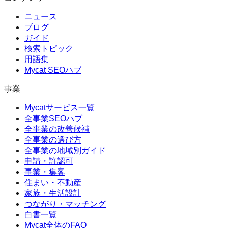
ニュース
ブログ
ガイド
検索トピック
用語集
Mycat SEOハブ
事業
Mycatサービス一覧
全事業SEOハブ
全事業の改善候補
全事業の選び方
全事業の地域別ガイド
申請・許認可
事業・集客
住まい・不動産
家族・生活設計
つながり・マッチング
白書一覧
Mycat全体のFAQ