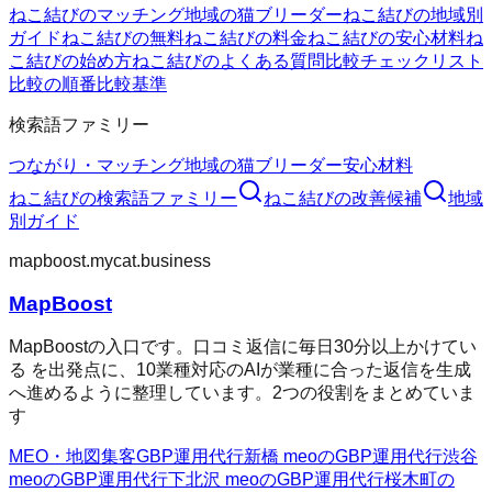
ねこ結びのマッチング
地域の猫ブリーダー
ねこ結びの地域別
ガイド
ねこ結びの無料
ねこ結びの料金
ねこ結びの安心材料
ね
こ結びの始め方
ねこ結びのよくある質問
比較チェックリスト
比較の順番
比較基準
検索語ファミリー
つながり・マッチング
地域の猫ブリーダー
安心材料
ねこ結び
の検索語ファミリー
ねこ結び
の改善候補
地域
別ガイド
mapboost.mycat.business
MapBoost
MapBoostの入口です。口コミ返信に毎日30分以上かけてい
る を出発点に、10業種対応のAIが業種に合った返信を生成
へ進めるように整理しています。2つの役割をまとめていま
す
MEO・地図集客
GBP運用代行
新橋 meoのGBP運用代行
渋谷
meoのGBP運用代行
下北沢 meoのGBP運用代行
桜木町の