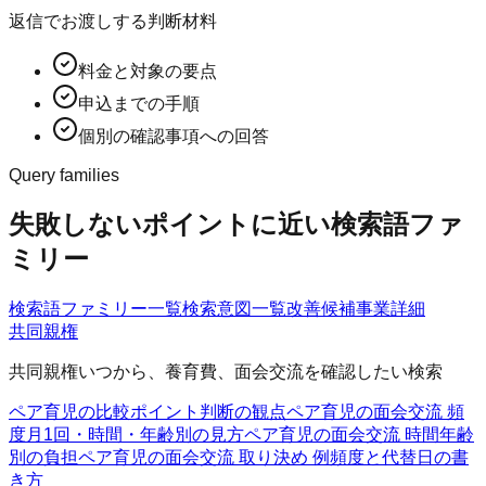
返信でお渡しする判断材料
料金と対象の要点
申込までの手順
個別の確認事項への回答
Query families
失敗しないポイントに近い検索語ファ
ミリー
検索語ファミリー一覧
検索意図一覧
改善候補
事業詳細
共同親権
共同親権いつから、養育費、面会交流を確認したい検索
ペア育児の比較ポイント
判断の観点
ペア育児の面会交流 頻
度
月1回・時間・年齢別の見方
ペア育児の面会交流 時間
年齢
別の負担
ペア育児の面会交流 取り決め 例
頻度と代替日の書
き方