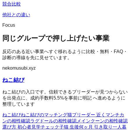
競合比較
他社との違い
Focus
同じグループで押し上げたい事業
反応のある近い事業へすぐ移れるように比較・無料・FAQ・
診断の導線を先に見せています。
nekomusubi.xyz
ねこ結び
ねこ結びの入口です。信頼できるブリーダーが見つからない
を出発点に、成約手数料5.5%を事前に明記 へ進めるように
整理しています
ねこ結び
ねこ結びのマッチング
猫ブリーダー 近く
マンチカ
ンの相性確認
ラグドールの相性確認
メインクーンの相性確認
選び方 初心者
見学チェック
子猫 生後何ヶ月 引き取り
一人暮