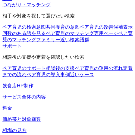
つながり・マッチング
相手や対象を探して選びたい検索
ペア育児の検索意図
共同養育の意図
ペア育児の改善候補
表示
回数のある語を見る
ペア育児のマッチング
専用ページ
ペア育
児のマッチングファミリー
近い検索語群
サポート
相談後の支援や定着を確認したい検索
ペア育児のサポート
相談後の支援
ペア育児の運用の流れ
定着
までの流れ
ペア育児の導入事例
近いケース
飲食店HP制作
サービス全体の内容
料金
価格帯と対象顧客
相場の見方