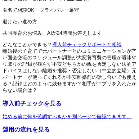
匿名で相談OK・プライバシー厳守
避けたい進め方
共同養育のお悩み、AIが24時間お答えします
どんなことができる？
導入前チェック
サポートと相談
離婚後の子育てで元パートナーとのコミュニケーションが辛
い
面会交流のスケジュール調整が大変
養育費の管理が曖昧
や
り取りの記録が残らず不安
どちらかの親を否定しない
法的ア
ドバイスはしない
離婚を推奨・否定しない（中立的立場）
元
パートナーが使ってくれるか不安
離婚前の話し合いでも使え
る？
記録はどのように残せますか？
相手がアプリを入れたが
らない場合は？
導入前チェックを見る
始める前に何を確認すべきかを別ページで確認できます。
運用の流れを見る