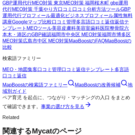
GBP運用代行
MEO対策 東京
MEO対策 福岡
桜木町 gbp運用
代行
MEO対策 千葉
やり方
口コミ
口コミ分析方法
ツール
GBP
運用代行
プロフィール最適化
ビジネスプロフィール属性
無料
講座
Googleマップ
比較
口コミ管理
多言語口コミ返信
返信テ
ンプレート
MEOツール
美容皮膚科
美容室
歯科医院
整骨院
六
本木・港区のGBP確認
福岡市中央区 MEO対策
福岡市博多区
MEO対策
広島市中区 MEO対策
MapBoostのFAQ
MapBoostの
比較
検索語ファミリー
MEO・地図集客
口コミ管理
口コミ返信テンプレート
多言語
口コミ返信
MapBoost
の検索語ファミリー
MapBoost
の改善候補
地
域別ガイド
ペア育児
を起点に、
つながり・マッチングの入口
をまとめ
て確認できます。
事業の選び方を見る
Related
関連するMycatのページ