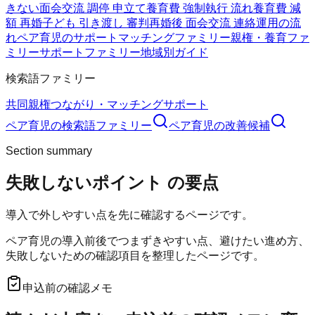
きない
面会交流 調停 申立て
養育費 強制執行 流れ
養育費 減
額 再婚
子ども 引き渡し 審判
再婚後 面会交流 連絡
運用の流
れ
ペア育児のサポート
マッチングファミリー
親権・養育ファ
ミリー
サポートファミリー
地域別ガイド
検索語ファミリー
共同親権
つながり・マッチング
サポート
ペア育児
の検索語ファミリー
ペア育児
の改善候補
Section summary
失敗しないポイント
の要点
導入で外しやすい点を先に確認するページです。
ペア育児の導入前後でつまずきやすい点、避けたい進め方、
失敗しないための確認項目を整理したページです。
申込前の確認メモ