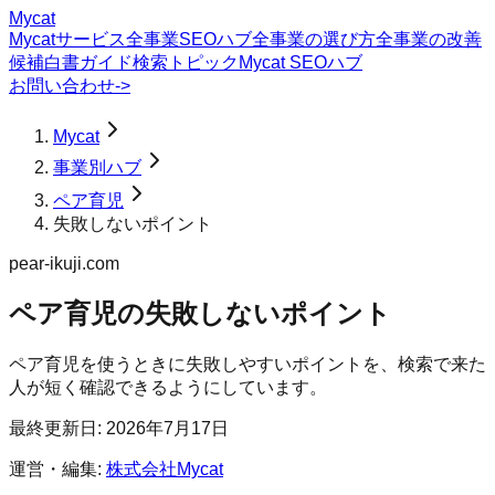
Mycat
Mycatサービス
全事業SEOハブ
全事業の選び方
全事業の改善
候補
白書
ガイド
検索トピック
Mycat SEOハブ
お問い合わせ
->
Mycat
事業別ハブ
ペア育児
失敗しないポイント
pear-ikuji.com
ペア育児
の
失敗しないポイント
ペア育児を使うときに失敗しやすいポイントを、検索で来た
人が短く確認できるようにしています。
最終更新日:
2026年7月17日
運営・編集:
株式会社Mycat