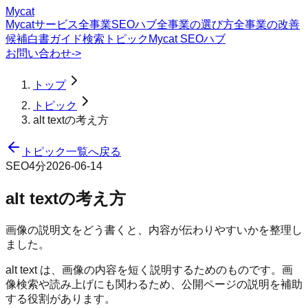
Mycat
Mycatサービス
全事業SEOハブ
全事業の選び方
全事業の改善
候補
白書
ガイド
検索トピック
Mycat SEOハブ
お問い合わせ
->
トップ
トピック
alt textの考え方
トピック一覧へ戻る
SEO
4分
2026-06-14
alt textの考え方
画像の説明文をどう書くと、内容が伝わりやすいかを整理し
ました。
alt text は、画像の内容を短く説明するためのものです。画
像検索や読み上げにも関わるため、公開ページの説明を補助
する役割があります。