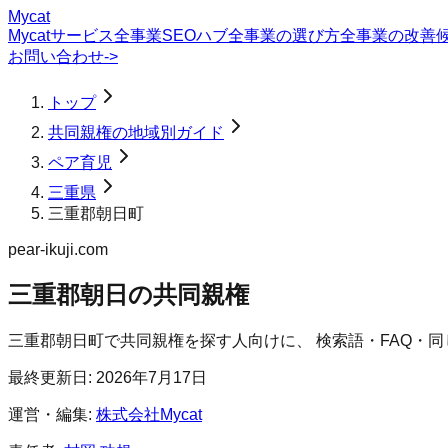
Mycat
Mycatサービス
全事業SEOハブ
全事業の選び方
全事業の改善
お問い合わせ
->
トップ
共同親権の地域別ガイド
ペア育児
三重県
三重郡朝日町
pear-ikuji.com
三重郡朝日の共同親権
三重郡朝日町
で
共同親権
を探す人向けに、 検索語・FAQ・
最終更新日:
2026年7月17日
運営・編集:
株式会社Mycat