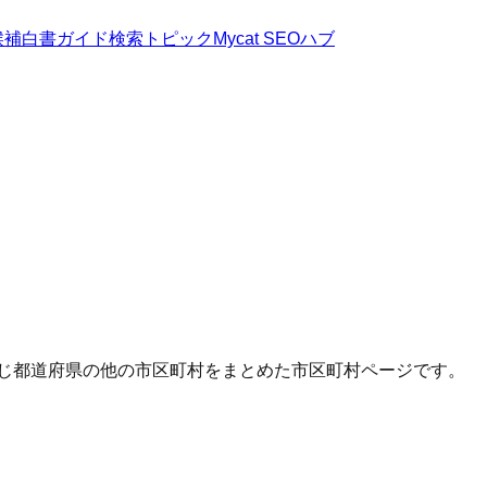
候補
白書
ガイド
検索トピック
Mycat SEOハブ
同じ都道府県の他の市区町村をまとめた市区町村ページです。