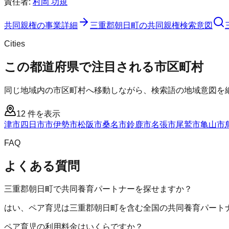
責任者:
村岡 功規
共同親権
の事業詳細
三重郡朝日町
の
共同親権
検索意図
Cities
この都道府県で注目される市区町村
同じ地域内の市区町村へ移動しながら、検索語の地域意図を
12
件を表示
津市
四日市市
伊勢市
松阪市
桑名市
鈴鹿市
名張市
尾鷲市
亀山市
FAQ
よくある質問
三重郡朝日町で共同養育パートナーを探せますか？
はい、ペア育児は三重郡朝日町を含む全国の共同養育パート
ペア育児の利用料金はいくらですか？