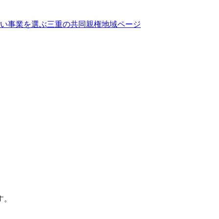
い事業を選ぶ
三重
の
共同親権
地域ページ
す。