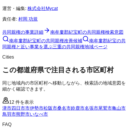
運営・編集:
株式会社Mycat
責任者:
村岡 功規
共同親権
の事業詳細
南牟婁郡紀宝町
の
共同親権
検索意図
南牟婁郡紀宝町
の
共同親権
改善候補
南牟婁郡紀宝の共
同親権と近い事業を選ぶ
三重
の
共同親権
地域ページ
Cities
この都道府県で注目される市区町村
同じ地域内の市区町村へ移動しながら、検索語の地域意図を
細かく確認できます。
12
件を表示
津市
四日市市
伊勢市
松阪市
桑名市
鈴鹿市
名張市
尾鷲市
亀山市
鳥羽市
熊野市
いなべ市
FAQ