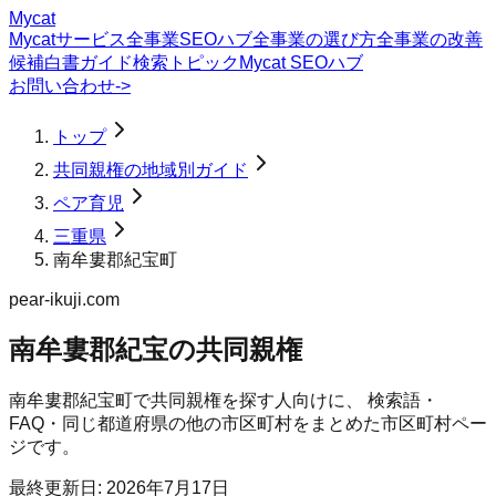
Mycat
Mycatサービス
全事業SEOハブ
全事業の選び方
全事業の改善
候補
白書
ガイド
検索トピック
Mycat SEOハブ
お問い合わせ
->
トップ
共同親権の地域別ガイド
ペア育児
三重県
南牟婁郡紀宝町
pear-ikuji.com
南牟婁郡紀宝の共同親権
南牟婁郡紀宝町
で
共同親権
を探す人向けに、 検索語・
FAQ・同じ都道府県の他の市区町村をまとめた市区町村ペー
ジです。
最終更新日:
2026年7月17日