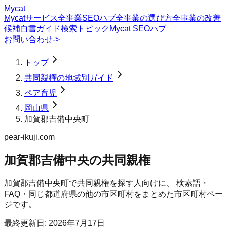
Mycat
Mycatサービス
全事業SEOハブ
全事業の選び方
全事業の改善
候補
白書
ガイド
検索トピック
Mycat SEOハブ
お問い合わせ
->
トップ
共同親権の地域別ガイド
ペア育児
岡山県
加賀郡吉備中央町
pear-ikuji.com
加賀郡吉備中央の共同親権
加賀郡吉備中央町
で
共同親権
を探す人向けに、 検索語・
FAQ・同じ都道府県の他の市区町村をまとめた市区町村ペー
ジです。
最終更新日:
2026年7月17日