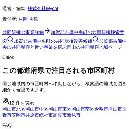
運営・編集:
株式会社Mycat
責任者:
村岡 功規
共同親権
の事業詳細
加賀郡吉備中央町
の
共同親権
検索意
図
加賀郡吉備中央町
の
共同親権
改善候補
加賀郡吉備中
央の共同親権と近い事業を選ぶ
岡山
の
共同親権
地域ページ
Cities
この都道府県で注目される市区町村
同じ地域内の市区町村へ移動しながら、検索語の地域意図を
細かく確認できます。
12
件を表示
岡山市北区
岡山市中区
岡山市東区
岡山市南区
倉敷市
津山市
玉
野市
笠岡市
井原市
総社市
高梁市
新見市
FAQ