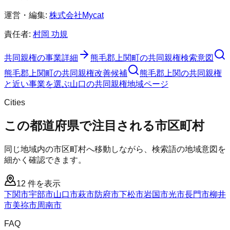
運営・編集:
株式会社Mycat
責任者:
村岡 功規
共同親権
の事業詳細
熊毛郡上関町
の
共同親権
検索意図
熊毛郡上関町
の
共同親権
改善候補
熊毛郡上関の共同親権
と近い事業を選ぶ
山口
の
共同親権
地域ページ
Cities
この都道府県で注目される市区町村
同じ地域内の市区町村へ移動しながら、検索語の地域意図を
細かく確認できます。
12
件を表示
下関市
宇部市
山口市
萩市
防府市
下松市
岩国市
光市
長門市
柳井
市
美祢市
周南市
FAQ