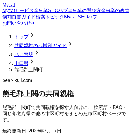
Mycat
Mycatサービス
全事業SEOハブ
全事業の選び方
全事業の改善
候補
白書
ガイド
検索トピック
Mycat SEOハブ
お問い合わせ
->
トップ
共同親権の地域別ガイド
ペア育児
山口県
熊毛郡上関町
pear-ikuji.com
熊毛郡上関の共同親権
熊毛郡上関町
で
共同親権
を探す人向けに、 検索語・FAQ・
同じ都道府県の他の市区町村をまとめた市区町村ページで
す。
最終更新日:
2026年7月17日