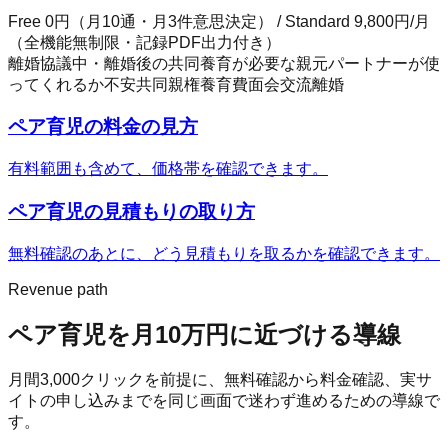
Free 0円（月10通・月3件意思決定） / Standard 9,800円/月
（全機能無制限・記録PDF出力付き）
離婚協議中・離婚後の共同養育が必要な親
元パートナーが使
ってくれるか不安
共同親権
養育費
面会交流
離婚
ペア育児
の料金の見方
有料範囲も含めて、価格帯を確認できます。
ペア育児
の見積もりの取り方
無料確認のあとに、どう見積もりを取るかを確認できます。
Revenue path
ペア育児
を月10万円に近づける導線
月間
3,000
クリックを前提に、無料確認から料金確認、実サ
イトの申し込みまでを同じ画面で迷わず進めるための導線で
す。