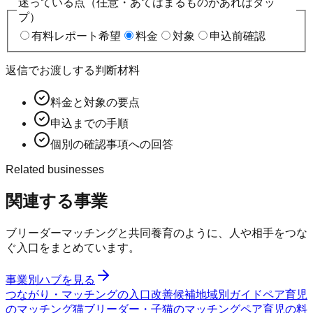
迷っている点（任意・あてはまるものがあればタッ
プ）
有料レポート希望
料金
対象
申込前確認
返信でお渡しする判断材料
料金と対象の要点
申込までの手順
個別の確認事項への回答
Related businesses
関連する事業
ブリーダーマッチングと共同養育のように、人や相手をつな
ぐ入口をまとめています。
事業別ハブを見る
つながり・マッチングの入口
改善候補
地域別ガイド
ペア育児
のマッチング
猫ブリーダー・子猫のマッチング
ペア育児の料