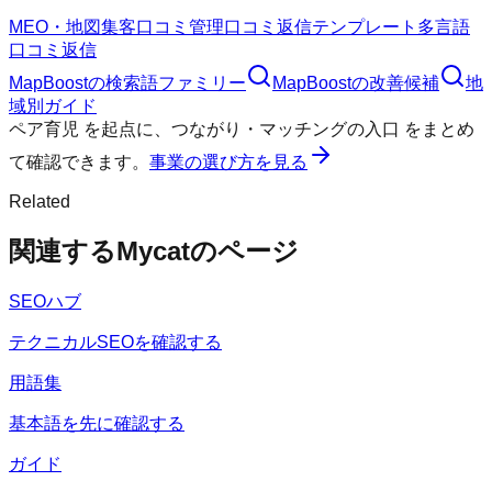
MEO・地図集客
口コミ管理
口コミ返信テンプレート
多言語
口コミ返信
MapBoost
の検索語ファミリー
MapBoost
の改善候補
地
域別ガイド
ペア育児
を起点に、
つながり・マッチングの入口
をまとめ
て確認できます。
事業の選び方を見る
Related
関連するMycatのページ
SEOハブ
テクニカルSEOを確認する
用語集
基本語を先に確認する
ガイド