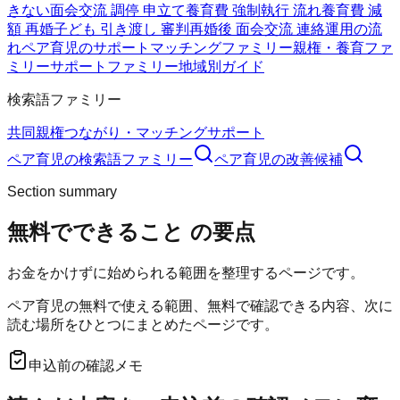
きない
面会交流 調停 申立て
養育費 強制執行 流れ
養育費 減
額 再婚
子ども 引き渡し 審判
再婚後 面会交流 連絡
運用の流
れ
ペア育児のサポート
マッチングファミリー
親権・養育ファ
ミリー
サポートファミリー
地域別ガイド
検索語ファミリー
共同親権
つながり・マッチング
サポート
ペア育児
の検索語ファミリー
ペア育児
の改善候補
Section summary
無料でできること
の要点
お金をかけずに始められる範囲を整理するページです。
ペア育児の無料で使える範囲、無料で確認できる内容、次に
読む場所をひとつにまとめたページです。
申込前の確認メモ