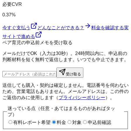
必要CVR
0.37%
今すぐ支払う
どんなことができる？
料金を確認する
実
サイトで進める
ペア育児の申込前メモを受け取る
メールだけでOK（入力は30秒）。24時間以内に、申込前の
判断材料を短く無料で返信します。いつでも中止できます。
受け取る
送信しても購入・契約は確定しません。電話番号を伺わない
ため、営業電話もありません。メールアドレスは、この件の
ご返信のみに使用します（
プライバシーポリシー
）。
迷っている点（任意・あてはまるものがあればタッ
プ）
有料レポート希望
料金
対象
申込前確認