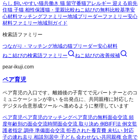
らし 飼いやすい猫
共働き 猫 留守番
猫アレルギー 迎える前
先
住猫 子猫 相性
保護猫・里親比較
ねこ結びの無料
比較基準
安
心材料
マッチングファミリー
地域ブリーダーファミリー
安心
材料ファミリー
地域別ガイド
検索語ファミリー
つながり・マッチング
地域の猫ブリーダー
安心材料
ねこ結び
の検索語ファミリー
ねこ結び
の改善候補
pear-ikuji.com
ペア育児
ペア育児の入口です。離婚後の子育てで元パートナーとのコ
ミュニケーションが辛い を出発点に、共同親権に対応した
デジタル合意形成ツール へ進めるように整理しています
ペア育児
ペア育児のマッチング
ペア育児の無料
面会交流 頻
度
年齢別の面会交流時間
面会交流 取り決め 例
BIFF法 例文
監
護者指定 調停 準備
面会交流 拒否された
養育費 未払い 対応
子の連れ去り 相談
別居中 子ども 会わせない
共同親権 合意で