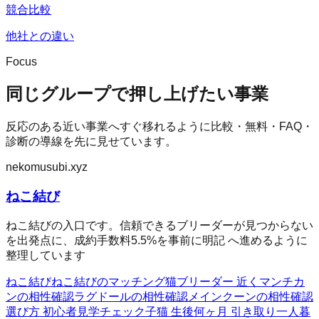
競合比較
他社との違い
Focus
同じグループで押し上げたい事業
反応のある近い事業へすぐ移れるように比較・無料・FAQ・
診断の導線を先に見せています。
nekomusubi.xyz
ねこ結び
ねこ結びの入口です。信頼できるブリーダーが見つからない
を出発点に、成約手数料5.5%を事前に明記 へ進めるように
整理しています
ねこ結び
ねこ結びのマッチング
猫ブリーダー 近く
マンチカ
ンの相性確認
ラグドールの相性確認
メインクーンの相性確認
選び方 初心者
見学チェック
子猫 生後何ヶ月 引き取り
一人暮