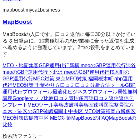
mapboost.mycat.business
MapBoost
MapBoostの入口です。口コミ返信に毎日30分以上かけてい
る を出発点に、10業種対応のAIが業種に合った返信を生成
へ進めるように整理しています。2つの役割をまとめていま
す
MEO・地図集客
GBP運用代行
新橋 meoのGBP運用代行
渋谷
meoのGBP運用代行
下北沢 meoのGBP運用代行
桜木町の
GBP運用代行
MEO対策 東京
MEO対策 福岡
桜木町 gbp運用
代行
MEO対策 千葉
やり方
口コミ
口コミ分析方法
ツール
GBP
運用代行
プロフィール最適化
ビジネスプロフィール属性
無料
講座
Googleマップ
比較
口コミ管理
多言語口コミ返信
返信テ
ンプレート
MEOツール
美容皮膚科
美容室
歯科医院
整骨院
六
本木・港区のGBP確認
福岡市中央区 MEO対策
福岡市博多区
MEO対策
広島市中区 MEO対策
MapBoostのFAQ
MapBoostの
比較
検索語ファミリー