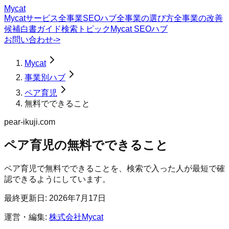
Mycat
Mycatサービス
全事業SEOハブ
全事業の選び方
全事業の改善
候補
白書
ガイド
検索トピック
Mycat SEOハブ
お問い合わせ
->
Mycat
事業別ハブ
ペア育児
無料でできること
pear-ikuji.com
ペア育児
の
無料でできること
ペア育児で無料でできることを、検索で入った人が最短で確
認できるようにしています。
最終更新日:
2026年7月17日
運営・編集:
株式会社Mycat