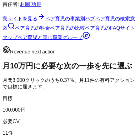
責任者:
村岡 功規
実サイトを見る
ペア育児
の事業別ハブ
ペア育児
の検索意
図
ペア育児
の料金
ペア育児
の比較
ペア育児
のFAQ
サイト
マップ
ペア育児
と同じ事業グループ
Revenue next action
月10万円に必要な次の一歩を先に選ぶ
月間
3,000
クリックのうち
0.37
%、月
11
件の有料アクション
で目標に届きます。
目標
100,000円
必要CV
11件