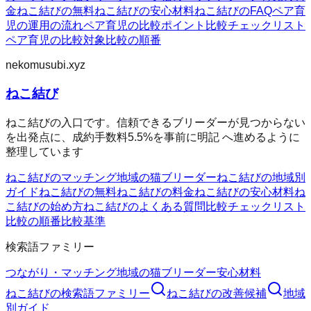
金
ねこ結びの無料
ねこ結びの安心材料
ねこ結びのFAQ
ペア育
児の運用の流れ
ペア育児の比較ポイント
比較チェックリスト
ペア育児の比較対象
比較の順番
nekomusubi.xyz
ねこ結び
ねこ結びの入口です。信頼できるブリーダーが見つからない
を出発点に、成約手数料5.5%を事前に明記 へ進めるように
整理しています
ねこ結びのマッチング
地域の猫ブリーダー
ねこ結びの地域別
ガイド
ねこ結びの無料
ねこ結びの料金
ねこ結びの安心材料
ね
こ結びの始め方
ねこ結びのよくある質問
比較チェックリスト
比較の順番
比較基準
検索語ファミリー
つながり・マッチング
地域の猫ブリーダー
安心材料
ねこ結び
の検索語ファミリー
ねこ結び
の改善候補
地域
別ガイド