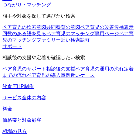
つながり・マッチング
相手や対象を探して選びたい検索
ペア育児の検索意図
共同養育の意図
ペア育児の改善候補
表示
回数のある語を見る
ペア育児のマッチング
専用ページ
ペア育
児のマッチングファミリー
近い検索語群
サポート
相談後の支援や定着を確認したい検索
ペア育児のサポート
相談後の支援
ペア育児の運用の流れ
定着
までの流れ
ペア育児の導入事例
近いケース
飲食店HP制作
サービス全体の内容
料金
価格帯と対象顧客
相場の見方