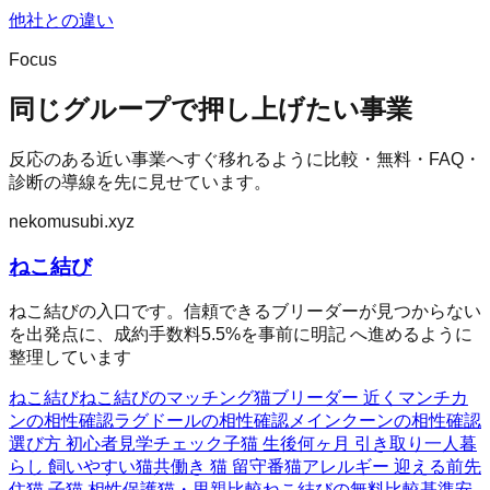
他社との違い
Focus
同じグループで押し上げたい事業
反応のある近い事業へすぐ移れるように比較・無料・FAQ・
診断の導線を先に見せています。
nekomusubi.xyz
ねこ結び
ねこ結びの入口です。信頼できるブリーダーが見つからない
を出発点に、成約手数料5.5%を事前に明記 へ進めるように
整理しています
ねこ結び
ねこ結びのマッチング
猫ブリーダー 近く
マンチカ
ンの相性確認
ラグドールの相性確認
メインクーンの相性確認
選び方 初心者
見学チェック
子猫 生後何ヶ月 引き取り
一人暮
らし 飼いやすい猫
共働き 猫 留守番
猫アレルギー 迎える前
先
住猫 子猫 相性
保護猫・里親比較
ねこ結びの無料
比較基準
安