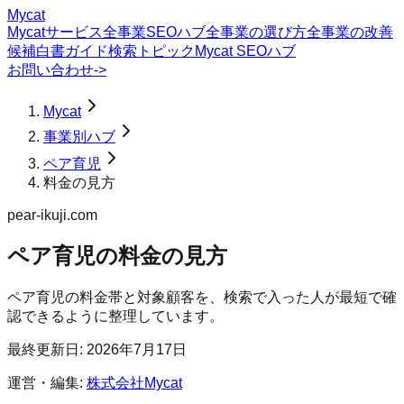
Mycat
Mycatサービス
全事業SEOハブ
全事業の選び方
全事業の改善
候補
白書
ガイド
検索トピック
Mycat SEOハブ
お問い合わせ
->
Mycat
事業別ハブ
ペア育児
料金の見方
pear-ikuji.com
ペア育児
の
料金の見方
ペア育児の料金帯と対象顧客を、検索で入った人が最短で確
認できるように整理しています。
最終更新日:
2026年7月17日
運営・編集:
株式会社Mycat