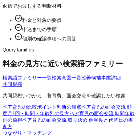
返信でお渡しする判断材料
料金と対象の要点
申込までの手順
個別の確認事項への回答
Query families
料金の見方に近い検索語ファミリー
検索語ファミリー一覧
検索意図一覧
改善候補
事業詳細
共同親権
共同親権いつから、養育費、面会交流を確認したい検索
ペア育児の比較ポイント
判断の観点
ペア育児の面会交流 頻
度
月1回・時間・年齢別の見方
ペア育児の面会交流 時間
年齢
別の負担
ペア育児の面会交流 取り決め 例
頻度と代替日の書
き方
つながり・マッチング