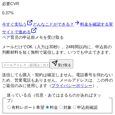
必要CVR
0.37%
今すぐ支払う
どんなことができる？
料金を確認する
実
サイトで進める
ペア育児の申込前メモを受け取る
メールだけでOK（入力は30秒）。24時間以内に、申込前の
判断材料を短く無料で返信します。いつでも中止できます。
受け取る
送信しても購入・契約は確定しません。電話番号を伺わない
ため、営業電話もありません。メールアドレスは、この件の
ご返信のみに使用します（
プライバシーポリシー
）。
迷っている点（任意・あてはまるものがあればタッ
プ）
有料レポート希望
料金
対象
申込前確認