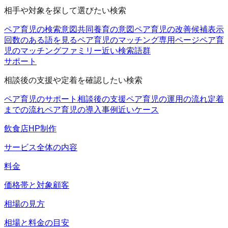
相手や対象を探して選びたい検索
ペア育児の検索意図
共同養育の意図
ペア育児の改善候補
表示
回数のある語を見る
ペア育児のマッチング
専用ページ
ペア育
児のマッチングファミリー
近い検索語群
サポート
相談後の支援や定着を確認したい検索
ペア育児のサポート
相談後の支援
ペア育児の運用の流れ
定着
までの流れ
ペア育児の導入事例
近いケース
飲食店HP制作
サービス全体の内容
料金
価格帯と対象顧客
相場の見方
相場と料金の目安