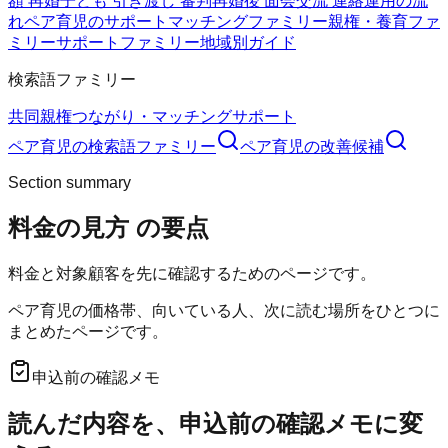
額 再婚
子ども 引き渡し 審判
再婚後 面会交流 連絡
運用の流
れ
ペア育児のサポート
マッチングファミリー
親権・養育ファ
ミリー
サポートファミリー
地域別ガイド
検索語ファミリー
共同親権
つながり・マッチング
サポート
ペア育児
の検索語ファミリー
ペア育児
の改善候補
Section summary
料金の見方
の要点
料金と対象顧客を先に確認するためのページです。
ペア育児の価格帯、向いている人、次に読む場所をひとつに
まとめたページです。
申込前の確認メモ
読んだ内容を、申込前の確認メモに変