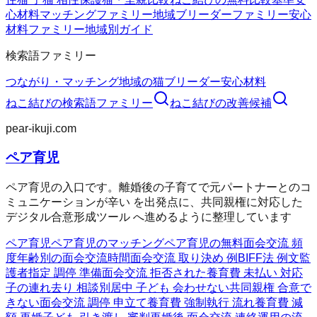
心材料
マッチングファミリー
地域ブリーダーファミリー
安心
材料ファミリー
地域別ガイド
検索語ファミリー
つながり・マッチング
地域の猫ブリーダー
安心材料
ねこ結び
の検索語ファミリー
ねこ結び
の改善候補
pear-ikuji.com
ペア育児
ペア育児の入口です。離婚後の子育てで元パートナーとのコ
ミュニケーションが辛い を出発点に、共同親権に対応した
デジタル合意形成ツール へ進めるように整理しています
ペア育児
ペア育児のマッチング
ペア育児の無料
面会交流 頻
度
年齢別の面会交流時間
面会交流 取り決め 例
BIFF法 例文
監
護者指定 調停 準備
面会交流 拒否された
養育費 未払い 対応
子の連れ去り 相談
別居中 子ども 会わせない
共同親権 合意で
きない
面会交流 調停 申立て
養育費 強制執行 流れ
養育費 減