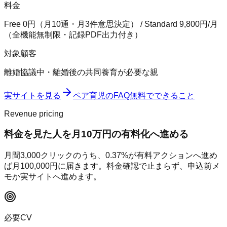
料金
Free 0円（月10通・月3件意思決定） / Standard 9,800円/月
（全機能無制限・記録PDF出力付き）
対象顧客
離婚協議中・離婚後の共同養育が必要な親
実サイトを見る
ペア育児
のFAQ
無料でできること
Revenue pricing
料金を見た人を月10万円の有料化へ進める
月間
3,000
クリックのうち、
0.37
%が有料アクションへ進め
ば月
100,000
円に届きます。料金確認で止まらず、申込前メ
モか実サイトへ進めます。
必要CV