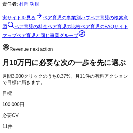
責任者:
村岡 功規
実サイトを見る
ペア育児
の事業別ハブ
ペア育児
の検索意
図
ペア育児
の料金
ペア育児
の比較
ペア育児
のFAQ
サイト
マップ
ペア育児
と同じ事業グループ
Revenue next action
月10万円に必要な次の一歩を先に選ぶ
月間
3,000
クリックのうち
0.37
%、月
11
件の有料アクション
で目標に届きます。
目標
100,000円
必要CV
11件