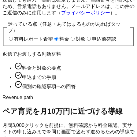
ため、営業電話もありません。メールアドレスは、この件の
ご返信のみに使用します（
プライバシーポリシー
）。
迷っている点（任意・あてはまるものがあればタッ
プ）
有料レポート希望
料金
対象
申込前確認
返信でお渡しする判断材料
料金と対象の要点
申込までの手順
個別の確認事項への回答
Revenue path
ペア育児
を月10万円に近づける導線
月間
3,000
クリックを前提に、無料確認から料金確認、実サ
イトの申し込みまでを同じ画面で迷わず進めるための導線で