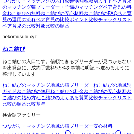
つながり・マッチングの入口
改善候補
地域別ガイド
ペア育児
のマッチング
猫ブリーダー・子猫のマッチング
ペア育児の料
金
ねこ結びの無料
ねこ結びの安心材料
ねこ結びのFAQ
ペア育
児の運用の流れ
ペア育児の比較ポイント
比較チェックリスト
ペア育児の比較対象
比較の順番
nekomusubi.xyz
ねこ結び
ねこ結びの入口です。信頼できるブリーダーが見つからない
を出発点に、成約手数料5.5%を事前に明記 へ進めるように
整理しています
ねこ結びのマッチング
地域の猫ブリーダー
ねこ結びの地域別
ガイド
ねこ結びの無料
ねこ結びの料金
ねこ結びの安心材料
ね
こ結びの始め方
ねこ結びのよくある質問
比較チェックリスト
比較の順番
比較基準
検索語ファミリー
つながり・マッチング
地域の猫ブリーダー
安心材料