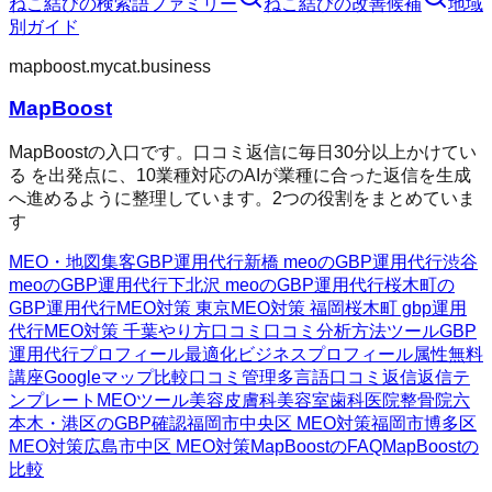
ねこ結び
の検索語ファミリー
ねこ結び
の改善候補
地域
別ガイド
mapboost.mycat.business
MapBoost
MapBoostの入口です。口コミ返信に毎日30分以上かけてい
る を出発点に、10業種対応のAIが業種に合った返信を生成
へ進めるように整理しています。2つの役割をまとめていま
す
MEO・地図集客
GBP運用代行
新橋 meoのGBP運用代行
渋谷
meoのGBP運用代行
下北沢 meoのGBP運用代行
桜木町の
GBP運用代行
MEO対策 東京
MEO対策 福岡
桜木町 gbp運用
代行
MEO対策 千葉
やり方
口コミ
口コミ分析方法
ツール
GBP
運用代行
プロフィール最適化
ビジネスプロフィール属性
無料
講座
Googleマップ
比較
口コミ管理
多言語口コミ返信
返信テ
ンプレート
MEOツール
美容皮膚科
美容室
歯科医院
整骨院
六
本木・港区のGBP確認
福岡市中央区 MEO対策
福岡市博多区
MEO対策
広島市中区 MEO対策
MapBoostのFAQ
MapBoostの
比較