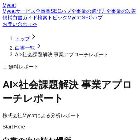
Mycat
Mycatサービス
全事業SEOハブ
全事業の選び方
全事業の改善
候補
白書
ガイド
検索トピック
Mycat SEOハブ
お問い合わせ
->
トップ
白書一覧
AI×社会課題解決 事業アプローチレポート
📊 無料レポート
AI×社会課題解決 事業アプロ
ーチレポート
株式会社Mycatによる分析レポート
Start Here